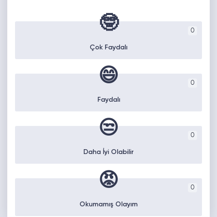
🤓
0
Çok Faydalı
😄
0
Faydalı
😒
0
Daha İyi Olabilir
😡
0
Okumamış Olayım