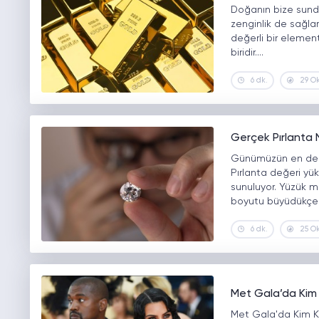
Doğanın bize sundu
zenginlik de sağlar.
değerli bir elemen
biridir.…
6 dk.
29 O
Gerçek Pırlanta Na
Günümüzün en değerl
Pırlanta değeri yük
sunuluyor. Yüzük mo
boyutu büyüdükçe
6 dk.
25 O
Met Gala’da Kim
Met Gala'da Kim Ka