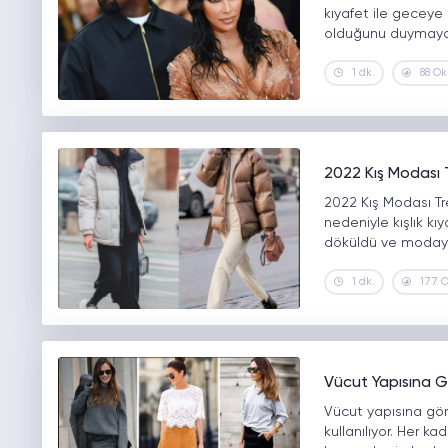
kıyafet ile geceye
olduğunu duymayan
1 dk.
88 O
2022 Kış Modası 
2022 Kış Modası Tr
nedeniyle kışlık kıy
döküldü ve modaya 
1 dk.
177 
Vücut Yapısına G
Vücut yapısına göre
kullanılıyor. Her k