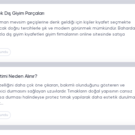
k Dış Giyim Parçaları
aman mevsim geçişlerine denk geldiği için kişiler kıyafet seçmekte
Ancak doğru tercihlerle şık ve modern görünmek mümkündür. Baharda
la dış giyim kıyafetleri giyim firmalarının online sitesinde satışa
kundu
timi Neden Alınır?
güzelliğini daha çok öne çıkaran, bakımlı olunduğunu gösteren ve
ici durmasını sağlayan uzuvlardır. Tırnakların doğal yapısının cansız
sa durması halindeyse protez tırnak yapılarak daha estetik durulma
z…
kundu