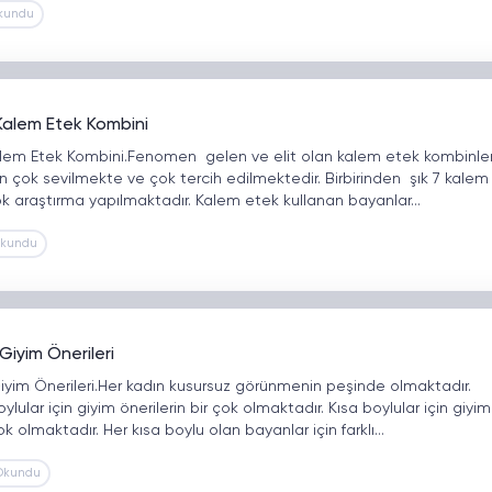
kundu
 Kalem Etek Kombini
Kalem Etek Kombini.Fenomen gelen ve elit olan kalem etek kombinler
n çok sevilmekte ve çok tercih edilmektedir. Birbirinden şık 7 kalem
ok araştırma yapılmaktadır. Kalem etek kullanan bayanlar…
Okundu
 Giyim Önerileri
 Giyim Önerileri.Her kadın kusursuz görünmenin peşinde olmaktadır.
ylular için giyim önerilerin bir çok olmaktadır. Kısa boylular için giyim
ok olmaktadır. Her kısa boylu olan bayanlar için farklı…
Okundu