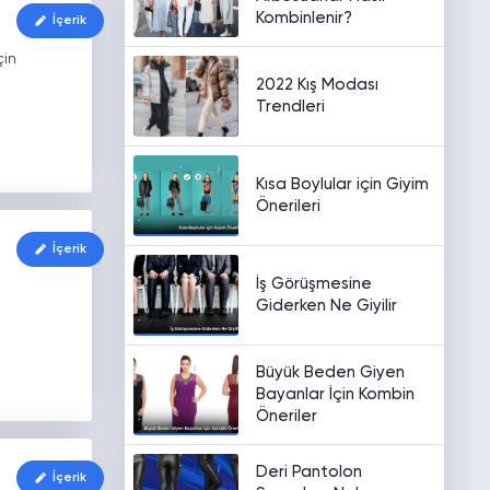
Kombinlenir?
İçerik
çin
2022 Kış Modası
Trendleri
Kısa Boylular için Giyim
Önerileri
İçerik
İş Görüşmesine
Giderken Ne Giyilir
Büyük Beden Giyen
Bayanlar İçin Kombin
Öneriler
Deri Pantolon
İçerik