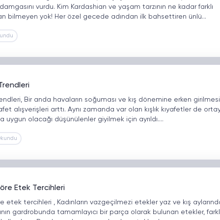
 damgasını vurdu. Kim Kardashian ve yaşam tarzının ne kadar farklı
 bilmeyen yok! Her özel gecede adından ilk bahsettiren ünlü…
kundu
Trendleri
endleri, Bir anda havaların soğuması ve kış dönemine erken girilmesi
afet alışverişleri arttı. Aynı zamanda var olan kışlık kıyafetler de orta
uygun olacağı düşünülenler giyilmek için ayrıldı.…
Okundu
öre Etek Tercihleri
 etek tercihleri , Kadınların vazgeçilmezi etekler yaz ve kış aylarınd
adının gardrobunda tamamlayıcı bir parça olarak bulunan etekler, farkl