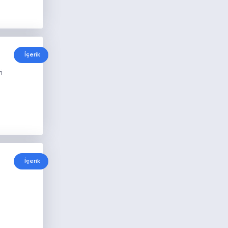
İçerik
i
İçerik