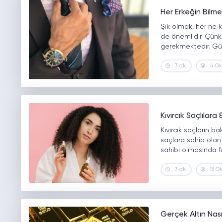
Her Erkeğin Bilme
Şık olmak, her ne k
de önemlidir. Çünk
gerekmektedir. Gü
7 dk.
4 O
Kıvırcık Saçlılara
Kıvırcık saçların b
saçlara sahip olan 
sahibi olmasında f
7 dk.
18 O
Gerçek Altın Nasıl