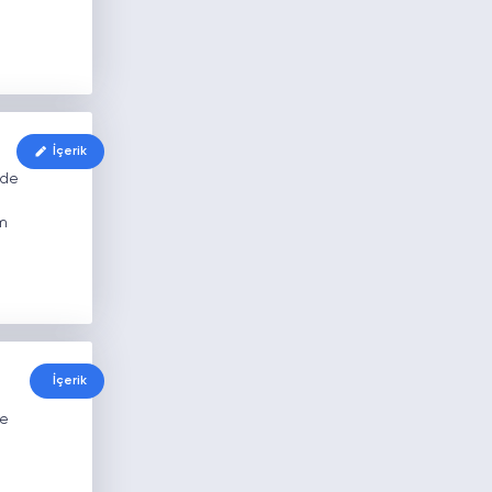
İçerik
 de
m
İçerik
ve