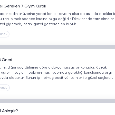
si Gereken 7 Giyim Kuralı
adar kadınlar üzerine yansıtılan bir kavram olsa da aslında erkekler i
ü tarz olmak sadece kadına özgü değildir. Erkeklerinde tarz olmaları
zel giyinmek, insanı güzel gösteren en büyük…
kundu
 8 Öneri
akımı, diğer saç türlerine göre oldukça hassas bir konudur. Kıvırcık
kişilerin, saçların bakımını nasıl yapması gerektiği konularında bilgi
ayda olacaktır. Bunun için birkaç basit yöntemler ile güzel saçlara…
kundu
 Anlaşılır?