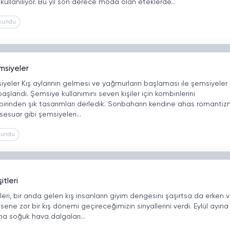
kullanılıyor. Bu yıl son derece moda olan eteklerde…
kundu
msiyeler
iyeler Kış aylarının gelmesi ve yağmurların başlaması ile şemsiyeler
başlandı. Şemsiye kullanımını seven kişiler için kombinlerini
rinden şık tasarımları derledik. Sonbaharın kendine ahas romantiz
esuar gibi şemsiyeleri…
kundu
tleri
ri, bir anda gelen kış insanların giyim dengesini şaşırtsa da erken 
 sene zor bir kış dönemi geçireceğimizin sinyallerini verdi. Eylül ayına
ana soğuk hava dalgaları…