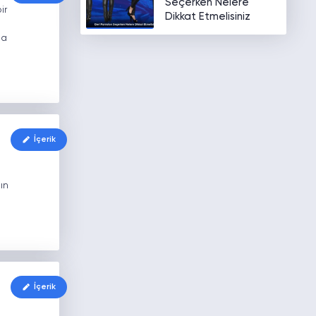
Seçerken Nelere
ir
Dikkat Etmelisiniz
da
İçerik
ın
İçerik