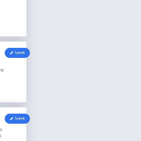
İçerik
ya
İçerik
a
ı