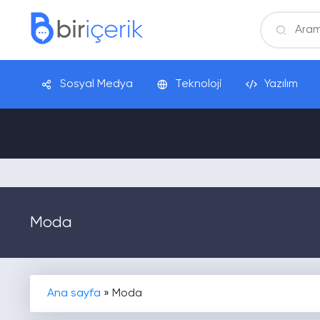
Sosyal Medya
Teknoloji
Yazılım
Moda
Ana sayfa
»
Moda