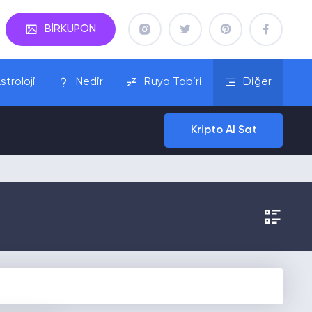
BİRKUPON
stroloji
Nedir
Rüya Tabiri
Diğer
Kripto Al Sat