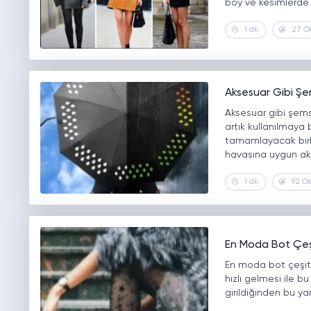
boy ve kesimlerde 
1 dk.
27 O
Aksesuar Gibi Şe
Aksesuar gibi şems
artık kullanılmaya 
tamamlayacak birbi
havasına uygun aks
1 dk.
92 O
En Moda Bot Çeşi
En moda bot çeşitle
hızlı gelmesi ile bu
girildiğinden bu y