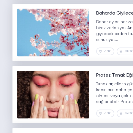
Baharda Giyilece
Bahar ayları her z
biraz zorlanıyor. 
giyilecek birden faz
sunuluyor.…
6 dk.
18 O
Protez Tırnak Eği
Tırnaklar; ellerin 
kadınların daha çek
olması veya çok kı
sağlanabilir. Prote
6 dk.
16 O