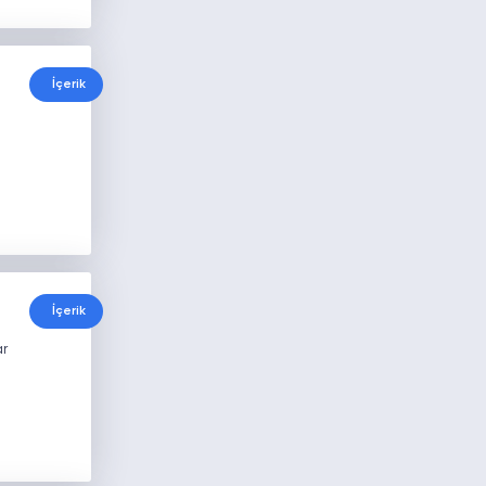
İçerik
İçerik
r