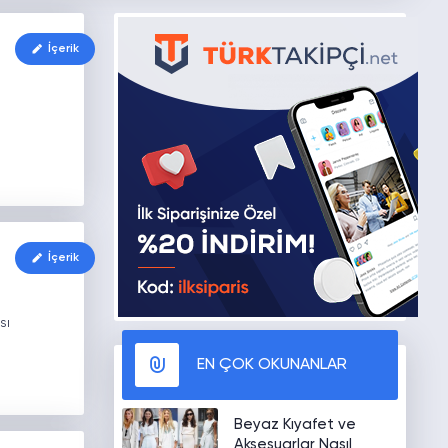
İçerik
İçerik
sı
EN ÇOK OKUNANLAR
Beyaz Kıyafet ve
Aksesuarlar Nasıl