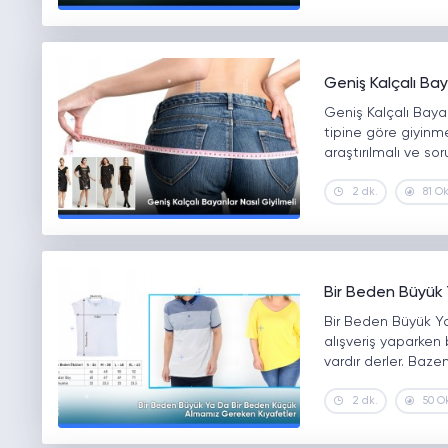
Geniş Kalçalı Baya
Geniş Kalçalı Baya
tipine göre giyinme
araştırılmalı ve sor
2 dk.
81 O
Bir Beden Büyük 
Bir Beden Büyük Ya
alışveriş yaparken
vardır derler. Baze
2 dk.
50 O