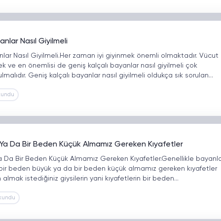
nlar Nasıl Giyilmeli
nlar Nasıl Giyilmeli.Her zaman iyi giyinmek önemli olmaktadır. Vücut
k ve en önemlisi de geniş kalçalı bayanlar nasıl giyilmeli çok
ulmalıdır. Geniş kalçalı bayanlar nasıl giyilmeli oldukça sık sorulan…
kundu
Ya Da Bir Beden Küçük Almamız Gereken Kıyafetler
 Da Bir Beden Küçük Almamız Gereken Kıyafetler.Genellikle bayanla
 bir beden büyük ya da bir beden küçük almamız gereken kıyafetler
n almak istediğiniz giysilerin yani kıyafetlerin bir beden…
kundu