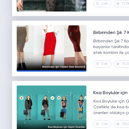
2 dk.
71 O
Birbirinden Şık 7
Birbirinden Şık 7 
bayanlar tarafında
etek kombini ile ç
2 dk.
74 
Kısa Boylular için
Kısa Boylular için
Özellikle de kısa bo
önerileri oldukça ç
2 dk.
170 