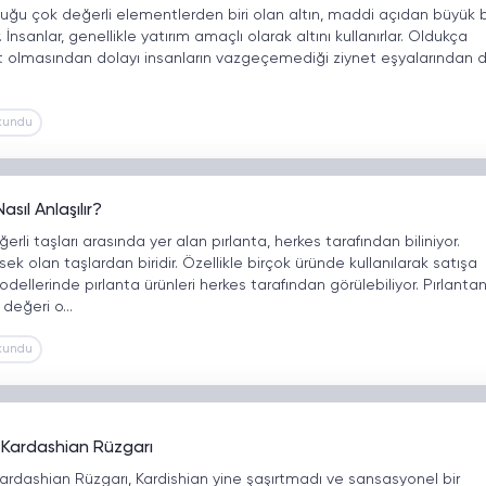
ğu çok değerli elementlerden biri olan altın, maddi açıdan büyük b
 İnsanlar, genellikle yatırım amaçlı olarak altını kullanırlar. Oldukça
t olmasından dolayı insanların vazgeçemediği ziynet eşyalarından 
kundu
sıl Anlaşılır?
i taşları arasında yer alan pırlanta, herkes tarafından biliniyor.
sek olan taşlardan biridir. Özellikle birçok üründe kullanılarak satışa
dellerinde pırlanta ürünleri herkes tarafından görülebiliyor. Pırlantan
 değeri o…
kundu
 Kardashian Rüzgarı
rdashian Rüzgarı, Kardishian yine şaşırtmadı ve sansasyonel bir