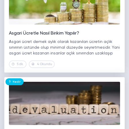
Asgari Ücretle Nasıl Birikim Yapılır?
Asgari ücret demek aylık olarak kazanılan ücretin açlık
sınırının üstünde olup minimal düzeyde seyretmesidir. Yani
asgari ücret kazanan insanlar açlık sınırından uzaklaşıp
kendilerine minimal bir hayat kurabilir. Ancak asgari ücret
5 dk.
4 Okundu
kazanmak demek hayatın hep ince…
Nedir