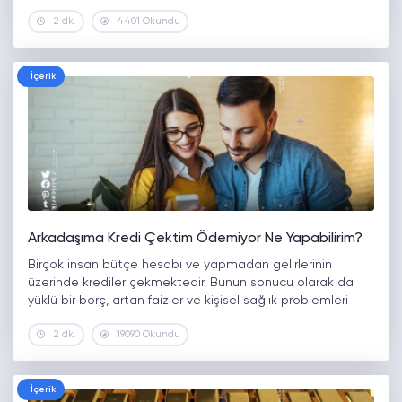
yanında çeşitli vergiler ve ödemeler ile de
2 dk.
4401 Okundu
karşılaşabilirsiniz. Peki, bankadan kredi çekerken ödenecek
masraflar nelerdir?…
İçerik
Arkadaşıma Kredi Çektim Ödemiyor Ne Yapabilirim?
Birçok insan bütçe hesabı ve yapmadan gelirlerinin
üzerinde krediler çekmektedir. Bunun sonucu olarak da
yüklü bir borç, artan faizler ve kişisel sağlık problemleri
doğmaktadır. Oldukça zorlu olan bu borç dönemi,
2 dk.
19090 Okundu
aşılması güç bir dönemdir. Bu…
İçerik