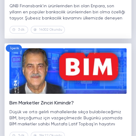
QNB Finansbank’ın ürünlerinden biri olan Enpara, son
yılların en popüler bankacılık ürünlerinden biri olma özelliği
taşıyor. Şubesiz bankacılık kavramını ülkemizde deneyen
Enpara, her kesim için çok sayıda farklı kolaylıklar
3 dk.
14002 Okundu
sunmasıyla tanınıyor. Enpara kredi kartının en…
İçerik
Bim Marketler Zinciri Kimindir?
Düşük ve orta gelirli mahallelerde sıkça bulabileceğimiz
BİM, birçoğumuz için vazgeçilmezdir. Bugünkü yazımızda
BİM marketler sahibi Mustafa Latif Topbaş’ın hayatını
inceleyeceğiz. MUSTAFA LATİF TOPBAŞ KİMDİR? Bim
3 dk.
19422 Okundu