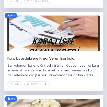
3 dk.
4453 Okundu
kurtaran hesaba nasıl başvurabilirim diyorsanız yazımızı
okumaya devam edin. Denizbank kurtaran…
İçerik
Kara Listedekilere Kredi Veren Bankalar
Bankalardan kullandığı kredili ürünleri ödeyemeyenler kara
listeye alınıyor ve kara listedekilere kredi veren bankalar
her seferinde araştırılıyor. Bankalardan kullanılan kredili
ürünlerin zamanında ödenmemesi nedeniyle yeni kredi
3 dk.
19692 Okundu
alımı sorunlu oluyor ve kara listedekilere kredi veren
bankalar…
İçerik