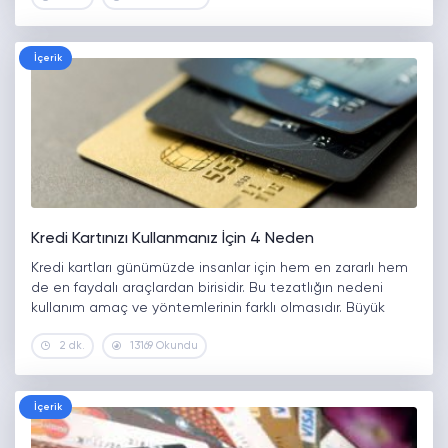
harcamalarda bütçenizde bunalıma neden…
İçerik
Kredi Kartınızı Kullanmanız İçin 4 Neden
Kredi kartları günümüzde insanlar için hem en zararlı hem
de en faydalı araçlardan birisidir. Bu tezatlığın nedeni
kullanım amaç ve yöntemlerinin farklı olmasıdır. Büyük
borçlar altına girerek finansal sıkıntılar yaşayan insanların
2 dk.
13169 Okundu
yanında, doğru kullanımla hayatları…
İçerik