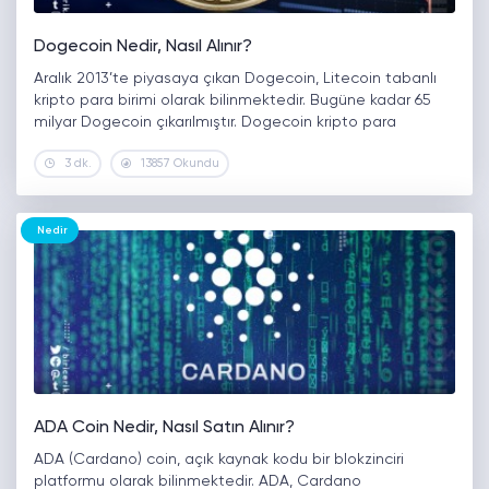
Dogecoin Nedir, Nasıl Alınır?
Aralık 2013’te piyasaya çıkan Dogecoin, Litecoin tabanlı
kripto para birimi olarak bilinmektedir. Bugüne kadar 65
milyar Dogecoin çıkarılmıştır. Dogecoin kripto para
birimidir. Son günlerde yükselen kripto para biriminden
3 dk.
13857 Okundu
biridir. Sembolü D ve Ɖ olarak yazılmaktadır.…
Nedir
ADA Coin Nedir, Nasıl Satın Alınır?
ADA (Cardano) coin, açık kaynak kodu bir blokzinciri
platformu olarak bilinmektedir. ADA, Cardano