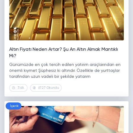
Altın Fiyatı Neden Artar? Şu An Altın Almak Mantıklı
Mı?
Günümüzde en çok tercih edilen yatırım araçlarından en
önemli kıymet Şüphesiz ki altındır. Özellikle de yurttaşlar
tarafından uzun vadeli bir şekilde yatarım
gerçekleştirilmek istenildiğinde altın aracı kullanılır. Bu
3 dk.
6727 Okundu
yatırım aracının fiyatının nasıl belirlendiği de oldukça…
İçerik