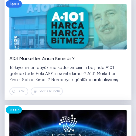
İçerik
A101 Marketler Zinciri Kimindir?
Türkiye’nin en büyük marketler zincirinin başında A101
gelmektedir. Peki A101’in sahibi kimdir? A101 Marketler
Zinciri Sahibi Kimdir? Neredeyse günlük olarak alışveriş
yaptığımız A101 marketler zincirinin sahibi kimdir? A101
3 dk.
16921 Okundu
marketler zincirinin yöneticisi ve sahibi aslen Trabzon…
Nedir