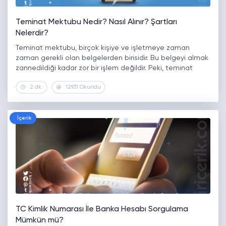
Teminat Mektubu Nedir? Nasıl Alınır? Şartları
Nelerdir?
Teminat mektubu, birçok kişiye ve işletmeye zaman
zaman gerekli olan belgelerden birisidir. Bu belgeyi almak
zannedildiği kadar zor bir işlem değildir. Peki, teminat
mektubu nedir? Teminat mektubu nasıl alınır? Teminat
2 dk.
12931 Okundu
mektubu almak için şartlar nelerdir?…
İçerik
TC Kimlik Numarası İle Banka Hesabı Sorgulama
Mümkün mü?