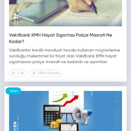
Vakıfbank KMH Hayat Sigortası Poliçe Masrafı Ne
Kadar?
Vakıfbankın kredili mevduat hesabı kullanan müşterilerine
sunduğu mükemmel bir fırsat olan Vakıfbank KMH hayat
sigortasının poliçe masrafı ne kadardır ve ayrıntıları
nelerdir bunları inceleyelim. Vakıfbank KMH hayat sigortası
2 dk.
10846 Okundu
bankanın kişiye artı para veya ek hesap…
Nedir