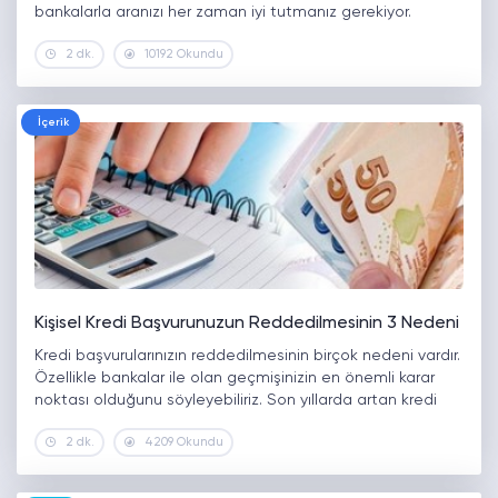
bankalarla aranızı her zaman iyi tutmanız gerekiyor.
Bankalar eskiden gelir belgesi, kefil gibi şartlar ararlarken
2 dk.
10192 Okundu
şuan o şart çoğu bankada kalmadı. İnternetten online
işlemlerden…
İçerik
Kişisel Kredi Başvurunuzun Reddedilmesinin 3 Nedeni
Kredi başvurularınızın reddedilmesinin birçok nedeni vardır.
Özellikle bankalar ile olan geçmişinizin en önemli karar
noktası olduğunu söyleyebiliriz. Son yıllarda artan kredi
başvuruları, beraberinde birçok reddedilmeyi de
2 dk.
4209 Okundu
beraberinde getirdi. Peki, kişisel kredi başvurunuzun
neden reddedildi? İşte…