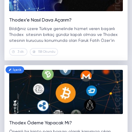
Thodex’e Nasıl Dava Açarım?
Bildiğiniz üzere Türkiye genelinde hizmet veren başarılı
Thodex sitesinin birkaç gündür kapalı olması ve Thodex
sitesinin kurucusu konumunda olan Faruk Fatih Özer’in
yurt dışına çıkması yatırımcıya dolandırıldığının hissini
3 dk.
158 Okundu
vermiştir. Dolandırıldığını düşünen kişiler de Thodex’e
Nasıl…
İçerik
Thodex Ödeme Yapacak Mı?
Önemli bir kripto para borsası olarak karşımıza çıkan