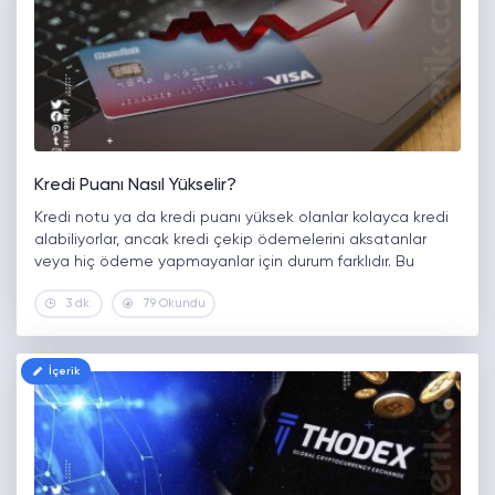
Kredi Puanı Nasıl Yükselir?
Kredi notu ya da kredi puanı yüksek olanlar kolayca kredi
alabiliyorlar, ancak kredi çekip ödemelerini aksatanlar
veya hiç ödeme yapmayanlar için durum farklıdır. Bu
günkü konumuz gündemde olan herkesin çok merak ettiği
3 dk.
79 Okundu
bireysel kredi puanı…
İçerik