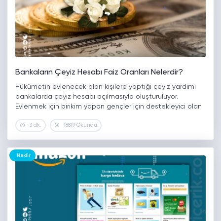
Bankaların Çeyiz Hesabı Faiz Oranları Nelerdir?
Hükümetin evlenecek olan kişilere yaptığı çeyiz yardımı
bankalarda çeyiz hesabı açılmasıyla oluşturuluyor.
Evlenmek için birikim yapan gençler için destekleyici olan
çeyiz hesabı yıllar geçtikçe iyi bir birikim yapmaya
3 dk.
18819 Okundu
yardımcı oluyor. Çeyiz hesabının açıldığı bankalarda
verilen…
Nedir