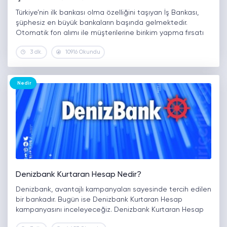
Türkiye’nin ilk bankası olma özelliğini taşıyan İş Bankası,
şüphesiz en büyük bankaların başında gelmektedir.
Otomatik fon alımı ile müşterilerine birikim yapma fırsatı
sunmaktadır. İş Bankası Fon Alımı Nedir? İş Bankası,
3 dk.
10916 Okundu
Türkiye’nin ilk bankası olması sebebiyle…
Nedir
Denizbank Kurtaran Hesap Nedir?
Denizbank, avantajlı kampanyaları sayesinde tercih edilen
bir bankadır. Bugün ise Denizbank Kurtaran Hesap
kampanyasını inceleyeceğiz. Denizbank Kurtaran Hesap
Nedir? Denizbank kurtaran hesap nedir, Denizbank