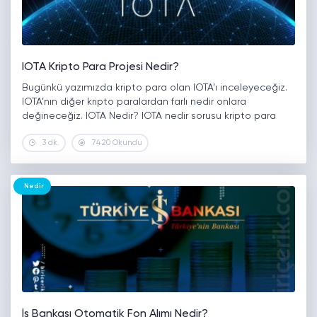
IOTA Kripto Para Projesi Nedir?
Bugünkü yazımızda kripto para olan IOTA’ı inceleyeceğiz.
IOTA’nın diğer kripto paralardan farlı nedir onlara
değineceğiz. IOTA Nedir? IOTA nedir sorusu kripto para
piyasasını merak eden kullanıcılar tarafından
3 dk.
7420 Okundu
sorulmaktadır. IOTA ne zaman kurulmuştur sorusuna ise
IOTA…
Nedir
İş Bankası Otomatik Fon Alımı Nedir?