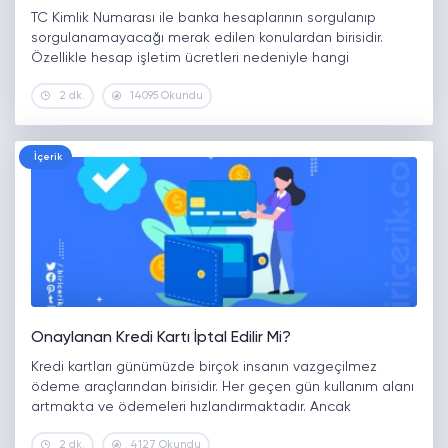
TC Kimlik Numarası ile banka hesaplarının sorgulanıp
sorgulanamayacağı merak edilen konulardan birisidir.
Özellikle hesap işletim ücretleri nedeniyle hangi
bankalarda hesabınızın olup olmadığını öğrenmeniz
2 dk.
14095 Okundu
gerekmektedir. Peki, banka hesabı sorgulaması nasıl
yapılır? TC kimlik numarası ile banka…
İçerik
Onaylanan Kredi Kartı İptal Edilir Mi?
Kredi kartları günümüzde birçok insanın vazgeçilmez
ödeme araçlarından birisidir. Her geçen gün kullanım alanı
artmakta ve ödemeleri hızlandırmaktadır. Ancak
avantajlarının yanında birçok dezavantajı da vardır.
2 dk.
4127 Okundu
Özellikle yoğun kullanımında ve gelirin üzerindeki