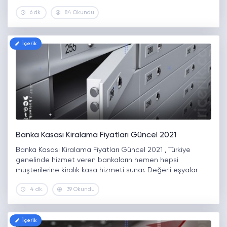
performansları ile gördüğünüz ilk andan itibaren gözlerinizi
6 dk.
84 Okundu
almakta zorlanacağınız bu otomobillerin fiyatları da…
İçerik
Banka Kasası Kiralama Fiyatları Güncel 2021
Banka Kasası Kiralama Fiyatları Güncel 2021 , Türkiye
genelinde hizmet veren bankaların hemen hepsi
müşterilerine kiralık kasa hizmeti sunar. Değerli eşyalar
başta olmak üzere her tür önemli evrakın da
4 dk.
39 Okundu
saklanabildiği bu kasalar tercihe göre 3…
İçerik