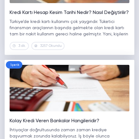
Kredi Kartı Hesap Kesim Tarihi Nedir? Nasıl Değiştirilir?
Türkiye’de kredi kartı kullanımı çok yaygındır. Tüketici
finansman araçlarının başında gelmekte olan kredi kartı
tam bir nakit kullanım gereci haline gelmiştir. Yani, kişilerin
ceplerinde taşımış oldukları nakit parayı yalnızca bir tık ile
3 dk.
3257 Okundu
kart yolu ile…
İçerik
Kolay Kredi Veren Bankalar Hangileridir?
İhtiyaçlar doğrultusunda zaman zaman krediye
başvurmak zorunda kalabiliyoruz. İş böyle olunca