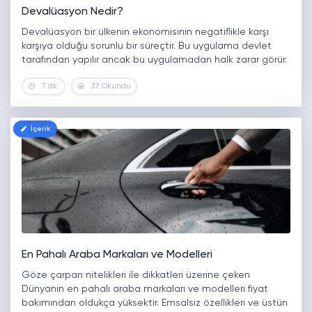
Devalüasyon Nedir?
Devalüasyon bir ülkenin ekonomisinin negatiflikle karşı
karşıya olduğu sorunlu bir süreçtir. Bu uygulama devlet
tarafından yapılır ancak bu uygulamadan halk zarar görür.
Devlet hakimiyetini ellerinde barındıran siyasiler ülkedeki
7 dk.
37 Okundu
cari açığı ve olumsuz giden maddi kaynakları…
İçerik
En Pahalı Araba Markaları ve Modelleri
Göze çarpan nitelikleri ile dikkatleri üzerine çeken
Dünyanın en pahalı araba markaları ve modelleri fiyat
bakımından oldukça yüksektir. Emsalsiz özellikleri ve üstün