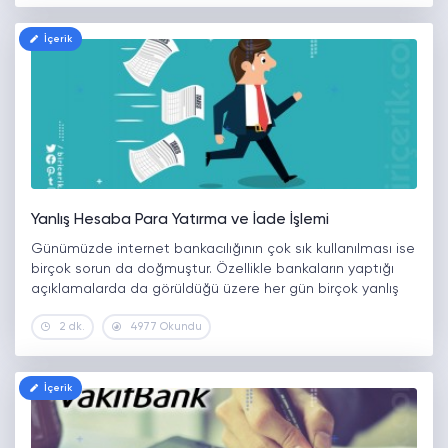
İçerik
Yanlış Hesaba Para Yatırma ve İade İşlemi
Günümüzde internet bankacılığının çok sık kullanılması ise
birçok sorun da doğmuştur. Özellikle bankaların yaptığı
açıklamalarda da görüldüğü üzere her gün birçok yanlış
transfer gerçekleşmektedir. Yani yanlış hesaba para
2 dk.
4977 Okundu
yatıran tek kişi siz değilsiniz. Özellikle IBAN…
İçerik