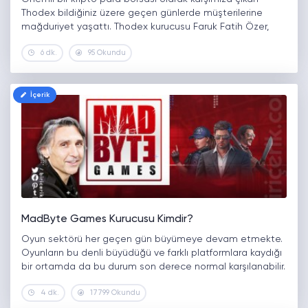
Thodex bildiğiniz üzere geçen günlerde müşterilerine
mağduriyet yaşattı. Thodex kurucusu Faruk Fatih Özer,
siteye yatırım yapan insanların tüm gelirlerini kapsayan 2
6 dk.
95 Okundu
Milyar Dolar ile yurt dışına çıkması…
İçerik
MadByte Games Kurucusu Kimdir?
Oyun sektörü her geçen gün büyümeye devam etmekte.
Oyunların bu denli büyüdüğü ve farklı platformlara kaydığı
bir ortamda da bu durum son derece normal karşılanabilir.
Günümüz masaüstü oyun sektörü trilyon dolarları
4 dk.
17799 Okundu
geçecek bütçelere kavuşmuş durumda.…