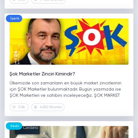
marketlerin sahibi kimdir diye düşündünüz mü? Bim
Marketler Zincirinin…
İçerik
Şok Marketler Zinciri Kimindir?
Ülkemizde son zamanların en büyük market zincirlerinin
için ŞOK Marketler bulunmaktadır. Bugün yazımızda ise
ŞOK Marketleri ve sahibini inceleyeceğiz. ŞOK MARKET
KİMİN? ŞOK marketleri 1995 yılında kurulmuştur. Şok
3 dk.
4252 Okundu
Marketler Zinciri, 2011 yılının Ağustos ayında Yıldız…
Nedir