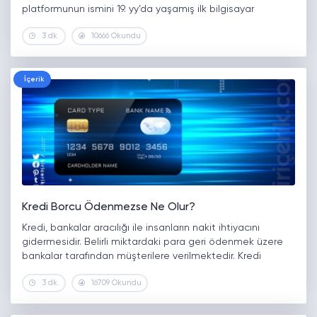
platformunun ismini 19. yy’da yaşamış ilk bilgisayar
programcısı ve matematikçi olan Ada Lovelace’den
3 dk.
10666 Okundu
almıştır. ADA coin, 19. yy’da yaşayan ilk bilgisayar
programcısı…
İçerik
Kredi Borcu Ödenmezse Ne Olur?
Kredi, bankalar aracılığı ile insanların nakit ihtiyacını
gidermesidir. Belirli miktardaki para geri ödenmek üzere
bankalar tarafından müşterilere verilmektedir. Kredi
borçları alındığı zaman ödeneceği tarih bellidir ve
3 dk.
16709 Okundu
belirlenen bu tarihlerde borçlar ödenmelidir. Fakat bazı
durumlar vardır…