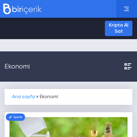
Kripto Al
Sat
Ekonomi
Ana sayfa
»
Ekonomi
İçerik