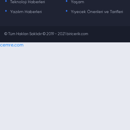
Teknoloji Haberleri
Yaşam
.
.
Yazılım Haberleri
Yiyecek Önerileri ve Tarifleri
© Tüm Hakları Saklıdır © 2019 - 2021 biricerik.com
cemre.com