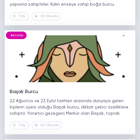
yapısına sahiptirler. Kalın enseye sahip boğa burcu
bireyleri sıcak bakışlı ve içten tebessümlü yapıdadır.
3 dk.
116 Okundu
Esmer ten rengine sahip…
Astroloji
Başak Burcu
22 Ağustos ve 23 Eylül tarihleri arasında dünyaya gelen
kişilerin üyesi olduğu Başak burcu, dikkat çekici özelliklere
sahiptir. Yönetici gezegeni Merkür olan Başak, toprak
gurubuna mensup burçlar arasında yer almaktadır. Başak
3 dk.
162 Okundu
burcunun karakteristik özelliklerine bakıldığında…