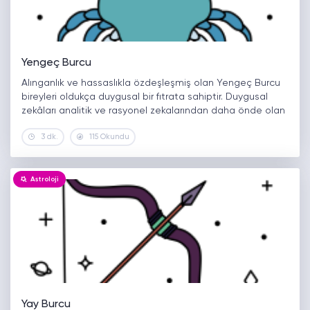
Yengeç Burcu
Alınganlık ve hassaslıkla özdeşleşmiş olan Yengeç Burcu
bireyleri oldukça duygusal bir fıtrata sahiptir. Duygusal
zekâları analitik ve rasyonel zekalarından daha önde olan
yengeçler, birçok insanın fark edemeyeceği duygusal
3 dk.
115 Okundu
eğilimlere sahiptir. Esasından narin ve nazenin bir…
Astroloji
Yay Burcu