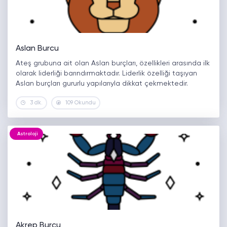
Aslan Burcu
Ateş grubuna ait olan Aslan burçları, özellikleri arasında ilk
olarak liderliği barındırmaktadır. Liderlik özelliği taşıyan
Aslan burçları gururlu yapılarıyla dikkat çekmektedir.
Liderlik etme ve yönetme istidatları bir hayli fazla olan bu
3 dk.
109 Okundu
burç, kendine güveni yüksek…
Astroloji
Akrep Burcu