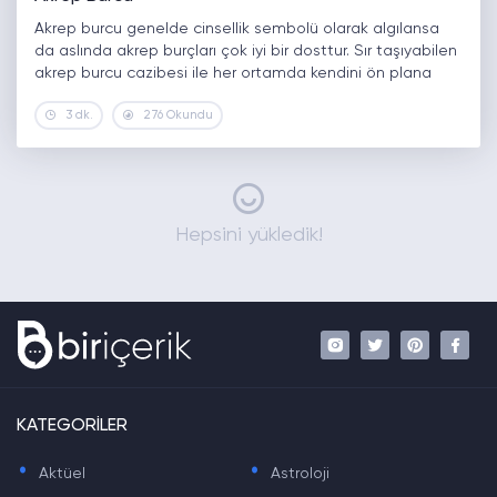
Akrep burcu genelde cinsellik sembolü olarak algılansa
da aslında akrep burçları çok iyi bir dosttur. Sır taşıyabilen
akrep burcu cazibesi ile her ortamda kendini ön plana
çıkarmayı başarır. Son derece çalışkan olan akrep, güçlü
3 dk.
276 Okundu
sezgilere…
Hepsini yükledik!
KATEGORİLER
.
.
Aktüel
Astroloji
.
.