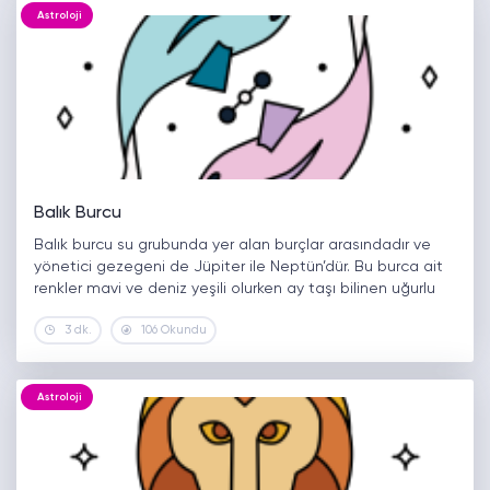
Astroloji
Balık Burcu
Balık burcu su grubunda yer alan burçlar arasındadır ve
yönetici gezegeni de Jüpiter ile Neptün’dür. Bu burca ait
renkler mavi ve deniz yeşili olurken ay taşı bilinen uğurlu
taşlarından biridir. Balık burcunun temsil ettiği metal…
3 dk.
106 Okundu
Astroloji