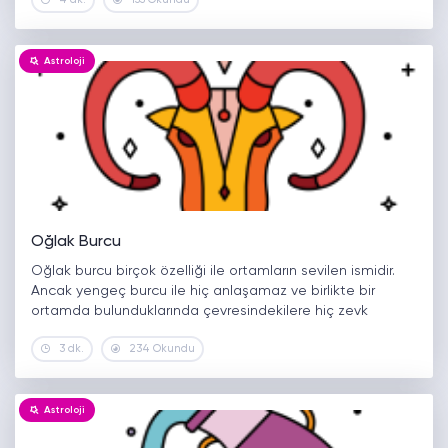
merak edilen konular…
Astroloji
Oğlak Burcu
Oğlak burcu birçok özelliği ile ortamların sevilen ismidir.
Ancak yengeç burcu ile hiç anlaşamaz ve birlikte bir
ortamda bulunduklarında çevresindekilere hiç zevk
vermez. Yükseleni oğlak olan insanların hangi durumlarda
3 dk.
234 Okundu
nasıl tepkiler vereceği bilinmez. Oldukça sabırlı…
Astroloji