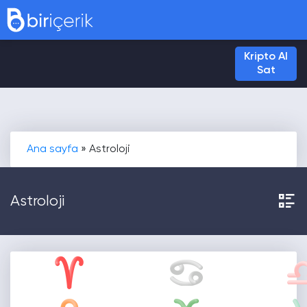
Kripto Al
Sat
Ana sayfa
»
Astroloji
Astroloji