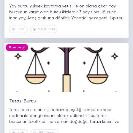
Yay burcu yüksek kavrama yetisi ile ön plana çıkar. Yay
burcunun karşıt olan burcu ikizlerdir. 3 sayısının uğuruna
inan yay, Ateş grubuna dâhildir. Yönetici gezegeni Jüpiter
ve Neptün’dür. Özgürlüğüne düşkün olan ve kendi yolunu
3 dk.
90 Okundu
kendisi…
Astroloji
Terazi Burcu
Terazi burcu olan kişiler daima eşitliği temsil etmesi
nedeni ile denge insanı olarak adlandırılırlar. Terazi
burcunun özellikleri, ne zaman doğduğu, terazi kadını ve
terazi erkeğinin yaşam döngüleri gibi sorular da her daim
4 dk.
155 Okundu