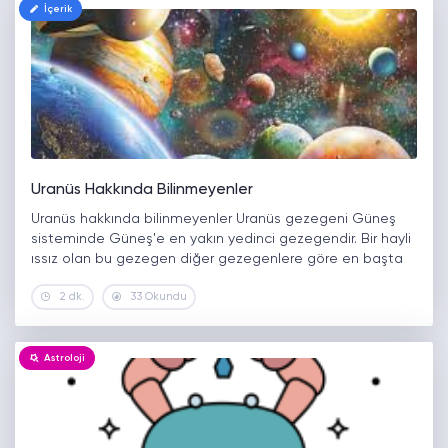
İçerik
Uranüs Hakkında Bilinmeyenler
Uranüs hakkında bilinmeyenler Uranüs gezegeni Güneş
sisteminde Güneş'e en yakın yedinci gezegendir. Bir hayli
ıssız olan bu gezegen diğer gezegenlere göre en başta
çok dikkat çekmemiştir. Dünyamıza oldukça uzak olan bu
2 dk.
33 Okundu
gezegen ilk bakışta MÖ…
Astroloji