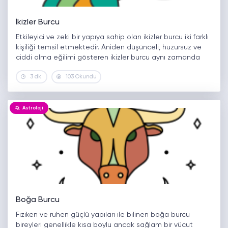
İkizler Burcu
Etkileyici ve zeki bir yapıya sahip olan ikizler burcu iki farklı
kişiliği temsil etmektedir. Aniden düşünceli, huzursuz ve
ciddi olma eğilimi gösteren ikizler burcu aynı zamanda
iletişimsel yönleri ile güçlü ve eğlenceye daima hazır bir…
3 dk.
103 Okundu
Astroloji
Boğa Burcu
Fiziken ve ruhen güçlü yapıları ile bilinen boğa burcu
bireyleri genellikle kısa boylu ancak sağlam bir vücut