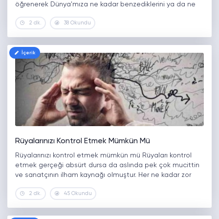
öğrenerek Dünya'mıza ne kadar benzediklerini ya da ne
kadar farklı olduklarını öğrenebiliriz. NASA'nın yaptığı
2 dk.
38 Okundu
çalışmalar ile gezegenlerden hangisinin yaşama elverişli
olup olmadığını ya da Dünya…
İçerik
Rüyalarınızı Kontrol Etmek Mümkün Mü
Rüyalarınızı kontrol etmek mümkün mü Rüyaları kontrol
etmek gerçeği absürt dursa da aslında pek çok mucittin
ve sanatçının ilham kaynağı olmuştur. Her ne kadar zor
veya imkansız gibi gözükse de belirli şartlara ve zihin
2 dk.
45 Okundu
egzersizlerine…