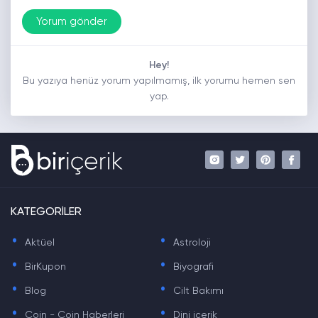
Hey!
Bu yazıya henüz yorum yapılmamış, ilk yorumu hemen sen
yap.
KATEGORİLER
.
.
Aktüel
Astroloji
.
.
BirKupon
Biyografi
.
.
Blog
Cilt Bakımı
.
.
Coin - Coin Haberleri
Dini içerik