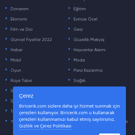
.
.
Donanım
Eğitim
.
.
Ekonomi
Evinize Özel
.
.
Film ve Dizi
Gezi
.
.
Güncel Fiyatlar 2022
Güzellik Makyaj
.
.
Haber
Hayvanlar Alemi
.
.
Mobil
Moda
.
.
Oyun
Para Kazanma
.
.
Rüya Tabiri
Sağlık
.
.
Sinema
Sosyal Medya Haberleri
.
.
Çerez
Sözler
Tarih
.
.
Biricerik.com sizlere daha iyi hizmet sunmak için
Teknoloji Haberleri
Yaşam
çerezleri kullanıyor. Biricerik.com u kullanarak
.
.
çerezleri kullanmamızı kabul etmiş sayılırsınız.
Yazılım Haberleri
Yiyecek Önerileri ve Tarifleri
Gizlilik ve Çerez Politikası