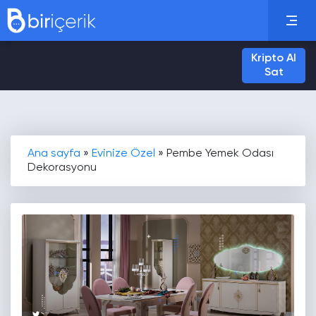
Kripto Al
Sat
Ana sayfa
»
Evinize Özel
»
Pembe Yemek Odası
Dekorasyonu