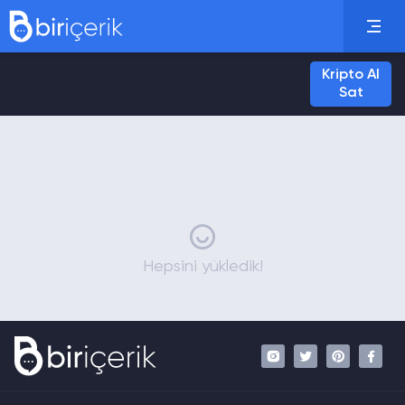
Kripto Al
Sat
Hepsini yükledik!