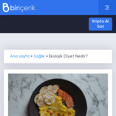
Kripto Al
Sat
Ana sayfa
»
Sağlık
»
Ekolojik Diyet Nedir?