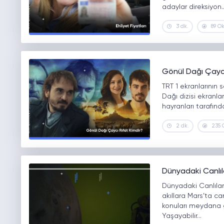
adaylar direksiyon
3 dk.
89 O
Gönül Dağı Çaycı
TRT 1 ekranlarının
Dağı dizisi ekranları
hayranları tarafınd
2 dk.
235
Dünyadaki Canlıla
Dünyadaki Canlılar 
akıllara Mars’ta ca
konuları meydana g
Yaşayabilir…