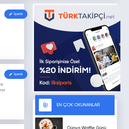
İçerik
İçerik
ya
zor
EN ÇOK OKUNANLAR
Dünya Waffle Günü