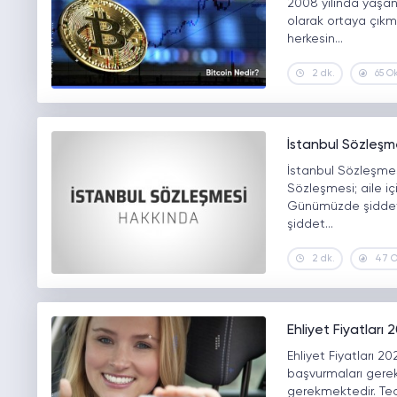
2008 yılında yaşan
olarak ortaya çıkmı
herkesin…
2 dk.
65 O
İstanbul Sözleşm
İstanbul Sözleşmes
Sözleşmesi; aile iç
Günümüzde şiddet o
şiddet…
2 dk.
47 
Ehliyet Fiyatları
Ehliyet Fiyatları 2
başvurmaları gereki
gerekmektedir. Teor