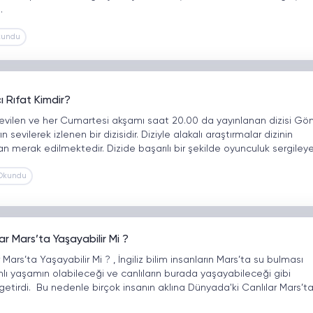
…
kundu
 Rıfat Kimdir?
 sevilen ve her Cumartesi akşamı saat 20.00 da yayınlanan dizisi Gön
n sevilerek izlenen bir dizisidir. Diziyle alakalı araştırmalar dizinin
an merak edilmektedir. Dizide başarılı bir şekilde oyunculuk sergiley
 Okundu
r Mars’ta Yaşayabilir Mi ?
Mars’ta Yaşayabilir Mi ? , İngiliz bilim insanların Mars’ta su bulması
nlı yaşamın olabileceği ve canlıların burada yaşayabileceği gibi
etirdi. Bu nedenle birçok insanın aklına Dünyada'ki Canlılar Mars’t