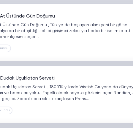
di At Üstünde Gün Doğumu
At Üstünde Gün Doğumu , Türkiye de başlayan akım yeni bir görsel
lya'da bir at çiftliği sahibi girişimci zekasıyla harika bir işe imza attı.
Kemer ilçesini seçen…
kundu
 Dudak Uçuklatan Serveti
udak Uçuklatan Serveti , 1800'lü yıllarda Vristish Gruyana da dünya
arı ve bacakları yoktu. Engelli olarak hayata gözlerini açan Randian, 
geçirdi. Zorbalıklarla sık sık karşılaşan Prens…
Okundu