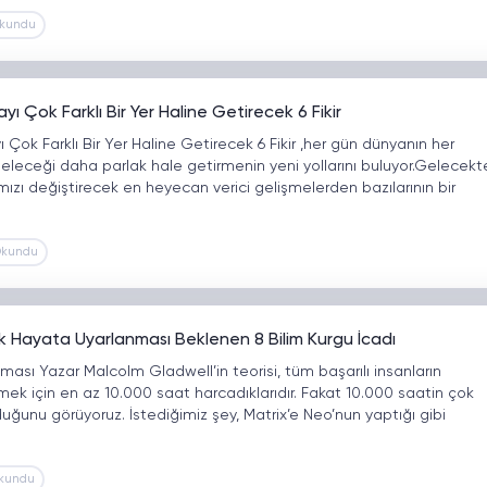
Okundu
 Çok Farklı Bir Yer Haline Getirecek 6 Fikir
ok Farklı Bir Yer Haline Getirecek 6 Fikir ,her gün dünyanın her
geleceği daha parlak hale getirmenin yeni yollarını buluyor.Gelecekte
ızı değiştirecek en heyecan verici gelişmelerden bazılarının bir
Okundu
 Hayata Uyarlanması Beklenen 8 Bilim Kurgu İcadı
ması Yazar Malcolm Gladwell’in teorisi, tüm başarılı insanların
irmek için en az 10.000 saat harcadıklarıdır. Fakat 10.000 saatin çok
uğunu görüyoruz. İstediğimiz şey, Matrix’e Neo’nun yaptığı gibi
Okundu