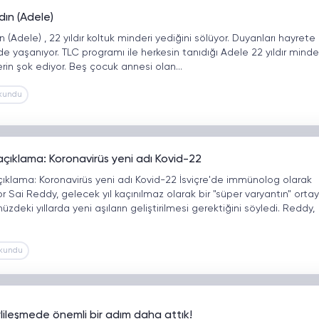
ın (Adele)
(Adele) , 22 yıldır koltuk minderi yediğini sölüyor. Duyanları hayrete
e yaşanıyor. TLC programı ile herkesin tanıdığı Adele 22 yıldır minde
erin şok ediyor. Beş çocuk annesi olan…
kundu
açıklama: Koronavirüs yeni adı Kovid-22
çıklama: Koronavirüs yeni adı Kovid-22 İsviçre'de immünolog olarak
 Sai Reddy, gelecek yıl kaçınılmaz olarak bir "süper varyantın" orta
zdeki yıllarda yeni aşıların geliştirilmesi gerektiğini söyledi. Reddy,
kundu
lileşmede önemli bir adım daha attık!