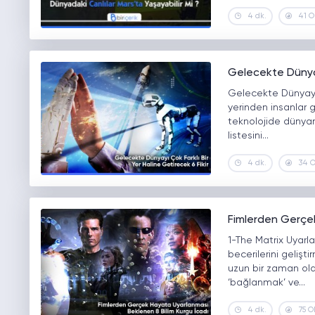
4 dk.
41 
Gelecekte Dünyayı
Gelecekte Dünyayı Ç
yerinden insanlar 
teknolojide dünyam
listesini…
4 dk.
34 
Fimlerden Gerçek
1-The Matrix Uyarla
becerilerini gelişt
uzun bir zaman old
‘bağlanmak’ ve…
4 dk.
75 