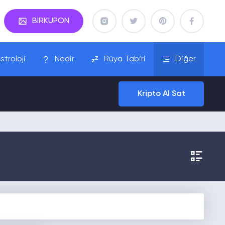
BİRKUPON
stroloji
Nedir
Rüya Tabiri
Diğer
Kripto Al Sat