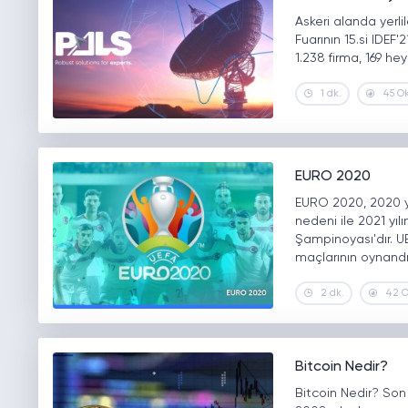
Askeri alanda yerl
Fuarının 15.si IDEF
1.238 firma, 169 he
1 dk.
45 O
EURO 2020
EURO 2020, 2020 yı
nedeni ile 2021 yıl
Şampinoyası'dır. U
maçlarının oynandı
2 dk.
42 
Bitcoin Nedir?
Bitcoin Nedir? Son