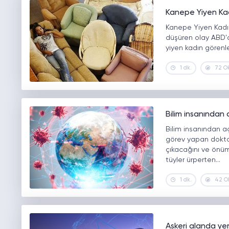
Kanepe Yiyen Kad
Kanepe Yiyen Kadın 
düşüren olay ABD'd
yiyen kadın görenl
1 dk.
72 O
Bilim insanından 
Bilim insanından a
görev yapan doktor
çıkacağını ve önümü
tüyler ürperten…
1 dk.
42 O
Askeri alanda yer