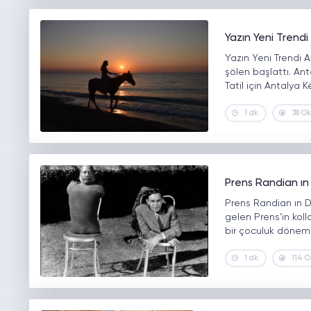
Yazın Yeni Tren
Yazın Yeni Trendi 
şölen başlattı. Anta
Tatil için Antalya 
1 dk.
38 O
Prens Randian ın
Prens Randian ın D
gelen Prens'in koll
bir çoculuk dönemi 
1 dk.
114 