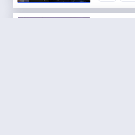
Jahrein Ahmet 20
Türkiye'nin eski tw
olacağını resmi ol
“Jahrein” Kimdir? 
Polonya’ya yerleşm
1 dk.
203 
Trendyol Cüzdan
Trendyol Cüzdan Ned
seçeneklerden biri
güvenilir ve hızlı
yapabilmek için…
4 dk.
1276