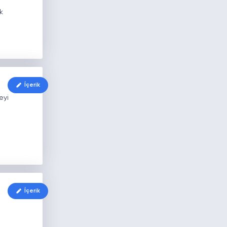
k
İçerik
eyi
İçerik