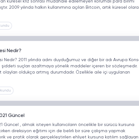
an küresel kriz sonrası müdahale edilemeyen korumalı para birimi
ştır. 2009 yılında halkın kullanımına açılan Bitcoin, artık küresel olara
kundu
esi Nedir?
i Nedir? 2011 yılında adını duyduğumuz ve diğer bir adı Avrupa Kons
i şiddeti suçları azaltmaya yönelik maddeler içeren bir sözleşmedir.
layları oldukça artmış durumdadır. Özellikle aile içi uygulanan
Okundu
 2021 Güncel
021 Güncel , almak isteyen kullanıcıların öncelikle bir sürücü kursuna
rken direksiyon eğitimi için de belirli bir süre çalışma yapmak
ik ve pratik olarak gerçekleştirilen ehliyet kursuna katılım sağlayan