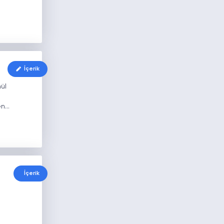
İçerik
ül
en…
İçerik
a