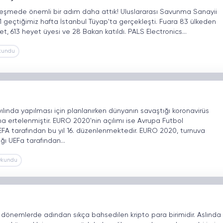
ileşmede önemli bir adım daha attık! Uluslararası Savunma Sanayii
'21 geçtiğimiz hafta İstanbul Tüyap'ta gerçekleşti. Fuara 83 ülkeden
yet, 613 heyet üyesi ve 28 Bakan katıldı. PALS Electronics…
kundu
lında yapılması için planlanırken dünyanın savaştığı koronavirüs
ına ertelenmiştir. EURO 2020'nin açılımı ise Avrupa Futbol
EFA tarafından bu yıl 16. düzenlenmektedir. EURO 2020, turnuva
ğı UEFa tarafından…
Okundu
 dönemlerde adından sıkça bahsedilen kripto para birimidir. Aslında