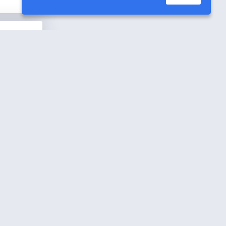
İçerik
yı
n
Nedir