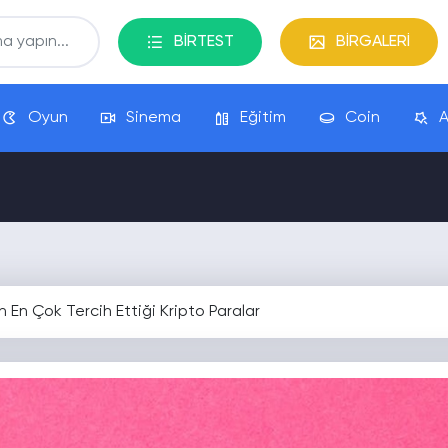
BİRTEST
BİRGALERİ
Oyun
Sinema
Eğitim
Coin
A
ın En Çok Tercih Ettiği Kripto Paralar