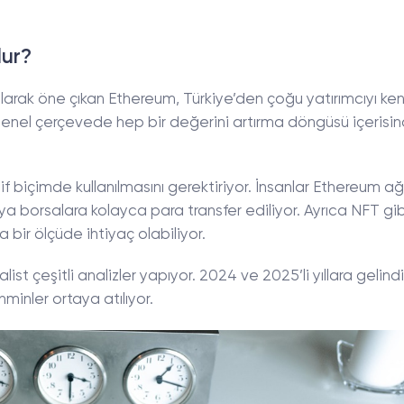
ur?
 olarak öne çıkan Ethereum, Türkiye’den çoğu yatırımcıyı ke
na genel çerçevede hep bir değerini artırma döngüsü içerisi
if biçimde kullanılmasını gerektiriyor. İnsanlar Ethereum ağ
eya borsalara kolayca para transfer ediliyor. Ayrıca NFT gib
na bir ölçüde ihtiyaç olabiliyor.
ist çeşitli analizler yapıyor. 2024 ve 2025’li yıllara gelin
hminler ortaya atılıyor.