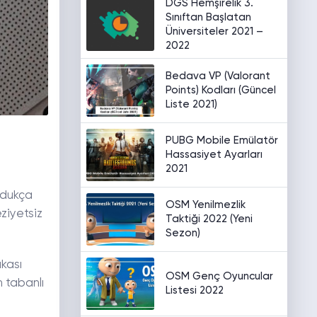
DGS Hemşirelik 3.
Sınıftan Başlatan
Üniversiteler 2021 –
2022
Bedava VP (Valorant
Points) Kodları (Güncel
Liste 2021)
PUBG Mobile Emülatör
Hassasiyet Ayarları
2021
ldukça
OSM Yenilmezlik
ziyetsiz
Taktiği 2022 (Yeni
Sezon)
kası
OSM Genç Oyuncular
m tabanlı
Listesi 2022