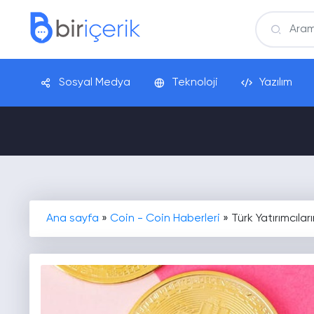
Sosyal Medya
Teknoloji
Yazılım
Ana sayfa
»
Coin - Coin Haberleri
»
Türk Yatırımcılar