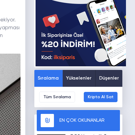
ekiyor.
m yapması
ım
Sıralama
Yükselenler
Düşenler
Tüm Sıralama
Kripto Al Sat
EN ÇOK OKUNANLAR