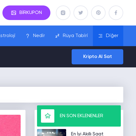
BİRKUPON
stroloji
Nedir
Rüya Tabiri
Diğer
Kripto Al Sat
EN SON EKLENENLER
En İyi Akıllı Saat