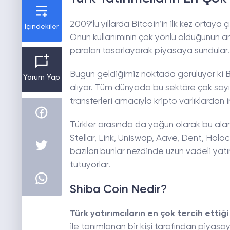
2009’lu yıllarda Bitcoin’in ilk kez ortaya 
İçindekiler
Onun kullanımının çok yönlü olduğunun anla
paraları tasarlayarak piyasaya sundular.
Bugün geldiğimiz noktada görülüyor ki Bi
Yorum Yap
alıyor. Tüm dünyada bu sektöre çok sayı
transferleri amacıyla kripto varlıklardan 
Türkler arasında da yoğun olarak bu alanda
Stellar, Link, Uniswap, Aave, Dent, Holoc
bazıları bunlar nezdinde uzun vadeli yatır
tutuyorlar.
Shiba Coin Nedir?
Türk yatırımcıların en çok tercih ettiğ
ile tanımlanan bir kişi tarafından piyasa