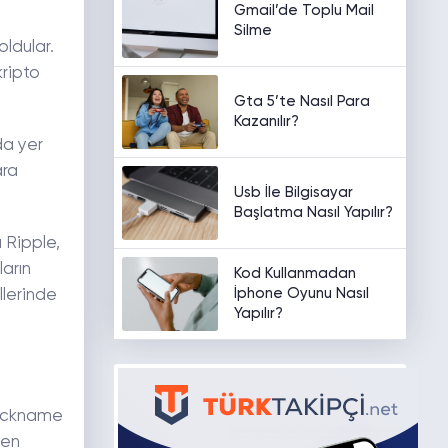
Gmail’de Toplu Mail
Silme
oldular.
kripto
Gta 5’te Nasıl Para
Kazanılır?
da yer
ara
Usb İle Bilgisayar
Başlatma Nasıl Yapılır?
a Ripple,
ların
Kod Kullanmadan
İphone Oyunu Nasıl
llerinde
Yapılır?
nickname
 en