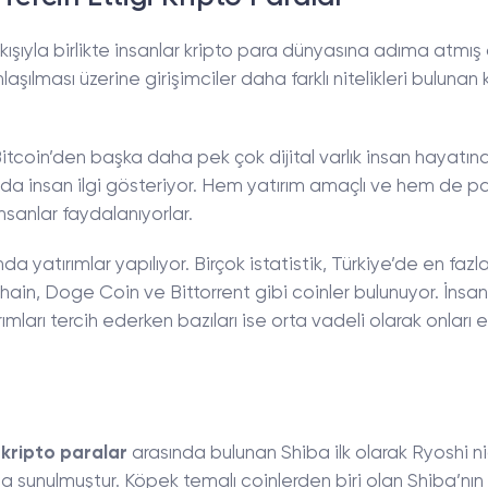
çıkışıyla birlikte insanlar kripto para dünyasına adıma atmış 
şılması üzerine girişimciler daha farklı nitelikleri bulunan 
tcoin’den başka daha pek çok dijital varlık insan hayatın
da insan ilgi gösteriyor. Hem yatırım amaçlı ve hem de p
insanlar faydalanıyorlar.
 yatırımlar yapılıyor. Birçok istatistik, Türkiye’de en fazl
hain, Doge Coin ve Bittorrent gibi coinler bulunuyor. İnsan
ımları tercih ederken bazıları ise orta vadeli olarak onları e
i kripto paralar
arasında bulunan Shiba ilk olarak Ryoshi 
ya sunulmuştur. Köpek temalı coinlerden biri olan Shiba’nın