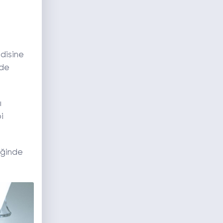
ndisine
nde
ı
i
diğinde