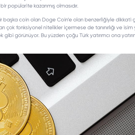
 bir popülarite kazanmış olmasıdır.
 başka coin olan Doge Coin’e olan benzerliğiyle dikkati ç
dan çok fonksiyonel nitelikler içermese de tanınırlığı ve isi
ek gibi görünüyor. Bu yüzden çoğu Türk yatırımcı ona yatır