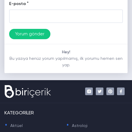
*
E-posta
Hey!
Bu yazıya henüz yorum yapılmamış, ilk yorumu hemen sen
yap.
KATEGORİLER
.
.
Aktüel
Astroloji
.
.