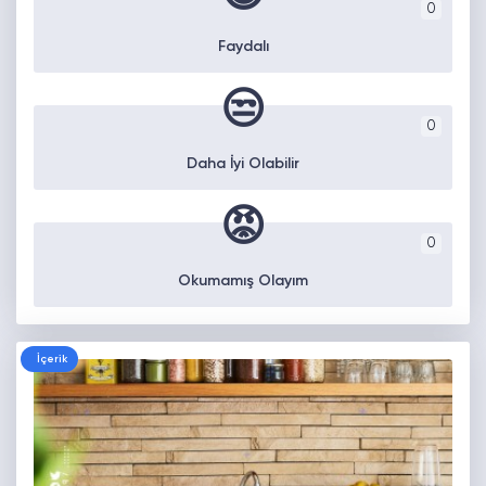
0
Faydalı
😒
0
Daha İyi Olabilir
😡
0
Okumamış Olayım
İçerik