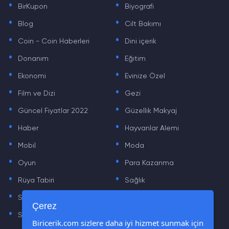
BirKupon
Biyografi
.
.
Blog
Cilt Bakımı
.
.
Coin - Coin Haberleri
Dini içerik
.
.
Donanım
Eğitim
.
.
Ekonomi
Evinize Özel
.
.
Film ve Dizi
Gezi
.
.
Güncel Fiyatlar 2022
Güzellik Makyaj
.
.
Haber
Hayvanlar Alemi
.
.
Mobil
Moda
.
.
Oyun
Para Kazanma
.
.
Rüya Tabiri
Sağlık
.
.
Sinema
Sosyal Medya Haberleri
.
.
Çerez
Sözler
Tarih
.
.
Biricerik.com sizlere daha iyi hizmet sunmak için