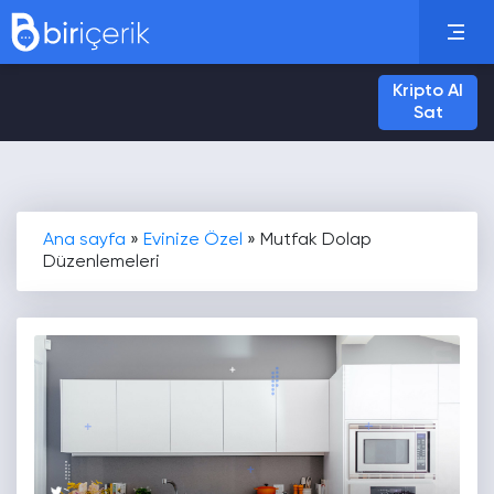
Kripto Al
Sat
Ana sayfa
»
Evinize Özel
»
Mutfak Dolap
Düzenlemeleri