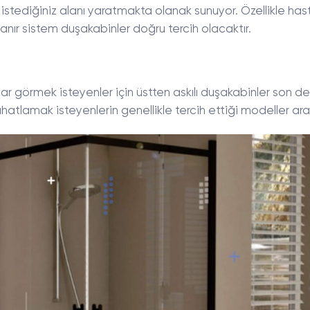
istediğiniz alanı yaratmakta olanak sunuyor. Özellikle has
lanır sistem duşakabinler doğru tercih olacaktır.
r görmek isteyenler için üstten askılı duşakabinler son d
ahatlamak isteyenlerin genellikle tercih ettiği modeller ara