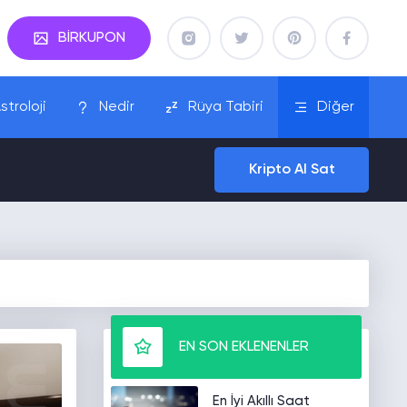
BİRKUPON
stroloji
Nedir
Rüya Tabiri
Diğer
Kripto Al Sat
EN SON EKLENENLER
En İyi Akıllı Saat