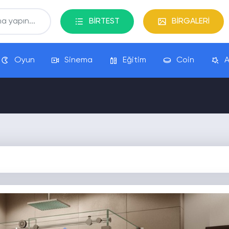
BİRTEST
BİRGALERİ
Oyun
Sinema
Eğitim
Coin
A