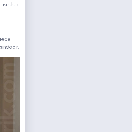
tası olan
erece
sındadır.