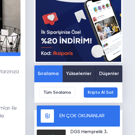
tarzınıza
Sıralama
Yükselenler
Düşenler
Tüm Sıralama
Kripto Al Sat
ları ile
EN ÇOK OKUNANLAR
de
DGS Hemşirelik 3.