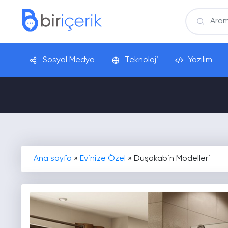
Sosyal Medya
Teknoloji
Yazılım
Ana sayfa
»
Evinize Özel
»
Duşakabin Modelleri