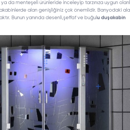
 ya da menteşeli ürünleride inceleyip tarzınıza uygun olanl
akabinlerde alan genişliğiniz çok önemlidir. Banyodaki ala
ktır. Bunun yanında desenli,şeffaf ve buğul
u duşakabin