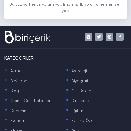
Bu yazıya henüz yorum yapılmamış, ilk yorumu hemen sen
yap.
KATEGORİLER
.
.
Aktüel
Astroloji
.
.
BirKupon
Biyografi
.
.
Blog
Cilt Bakımı
.
.
Coin - Coin Haberleri
Dini içerik
.
.
Donanım
Eğitim
.
.
Ekonomi
Evinize Özel
.
.
Film ve Dizi
Gezi