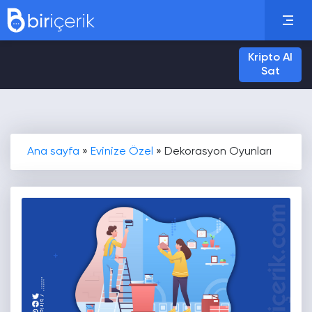
Kripto Al
Sat
Ana sayfa
»
Evinize Özel
»
Dekorasyon Oyunları