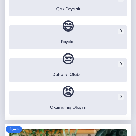
Çok Faydalı
😄
0
Faydalı
😒
0
Daha İyi Olabilir
😡
0
Okumamış Olayım
İçerik