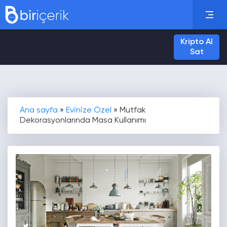
Kripto Al
Sat
Ana sayfa
»
Evinize Özel
»
Mutfak
Dekorasyonlarında Masa Kullanımı