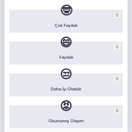
🤓
0
Çok Faydalı
😄
0
Faydalı
😒
0
Daha İyi Olabilir
😡
0
Okumamış Olayım