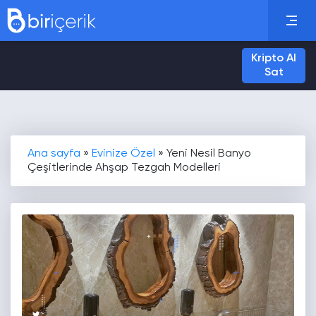
Kripto Al
Sat
Ana sayfa
»
Evinize Özel
»
Yeni Nesil Banyo
Çeşitlerinde Ahşap Tezgah Modelleri