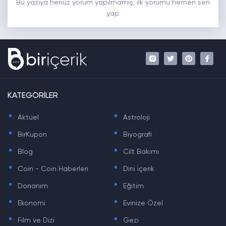
Bu yazıya henüz yorum yapılmamış, ilk yorumu hemen sen
yap.
KATEGORİLER
.
.
Aktüel
Astroloji
.
.
BirKupon
Biyografi
.
.
Blog
Cilt Bakımı
.
.
Coin - Coin Haberleri
Dini içerik
.
.
Donanım
Eğitim
.
.
Ekonomi
Evinize Özel
.
.
Film ve Dizi
Gezi