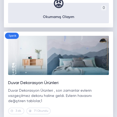
😡
0
Okumamış Olayım
İçerik
Duvar Dekorasyon Ürünleri
Duvar Dekorasyon Ürünleri , son zamanlar evlerin
vazgeçilmez dekoru haline geldi. Evlerin havasını
değiştiren tablolar,1
3 dk.
71 Okundu