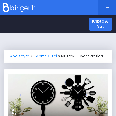
Kripto Al
Sat
Ana sayfa
»
Evinize Özel
»
Mutfak Duvar Saatleri