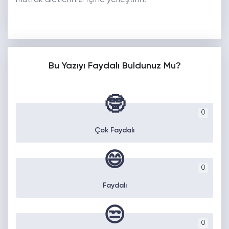
mutfak aletlerinizi içine yerleştirin.
Bu Yazıyı Faydalı Buldunuz Mu?
🤓
0
Çok Faydalı
😄
0
Faydalı
😒
0