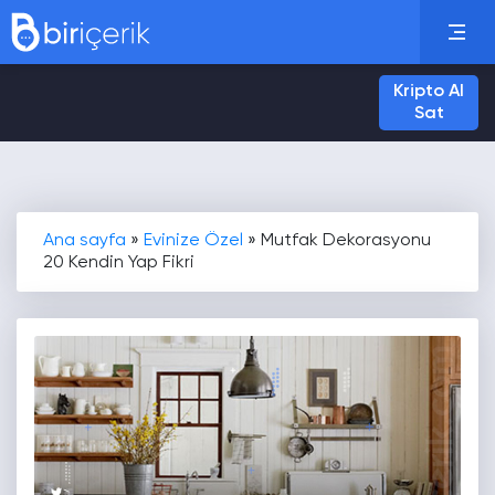
Kripto Al
Sat
Ana sayfa
»
Evinize Özel
»
Mutfak Dekorasyonu
20 Kendin Yap Fikri