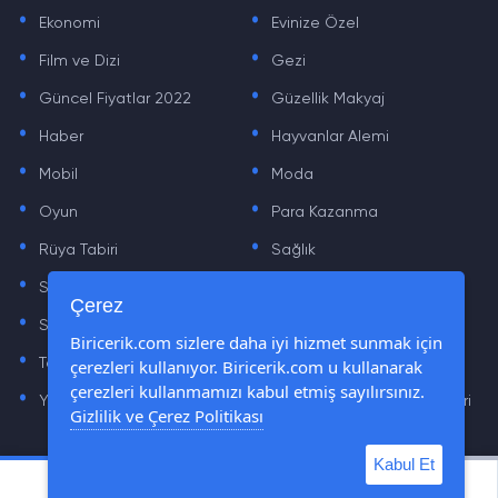
.
.
Ekonomi
Evinize Özel
.
.
Film ve Dizi
Gezi
.
.
Güncel Fiyatlar 2022
Güzellik Makyaj
.
.
Haber
Hayvanlar Alemi
.
.
Mobil
Moda
.
.
Oyun
Para Kazanma
.
.
Rüya Tabiri
Sağlık
.
.
Sinema
Sosyal Medya Haberleri
.
.
Çerez
Sözler
Tarih
.
.
Biricerik.com sizlere daha iyi hizmet sunmak için
çerezleri kullanıyor. Biricerik.com u kullanarak
Teknoloji Haberleri
Yaşam
.
.
çerezleri kullanmamızı kabul etmiş sayılırsınız.
Yazılım Haberleri
Yiyecek Önerileri ve Tarifleri
Gizlilik ve Çerez Politikası
Kabul Et
© Tüm Hakları Saklıdır © 2019 - 2021 biricerik.com