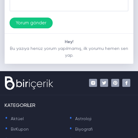
Hey!
Bu yazıya henüz yorum yapılmamış, ilk yorumu hemen sen
yap.
KATEGORİLER
.
.
Aktüel
Astroloji
.
.
BirKupon
Biyografi
.
.