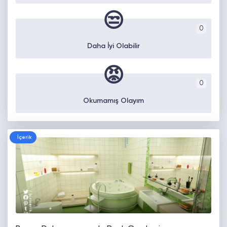
😒
0
Daha İyi Olabilir
😡
0
Okumamış Olayım
İçerik