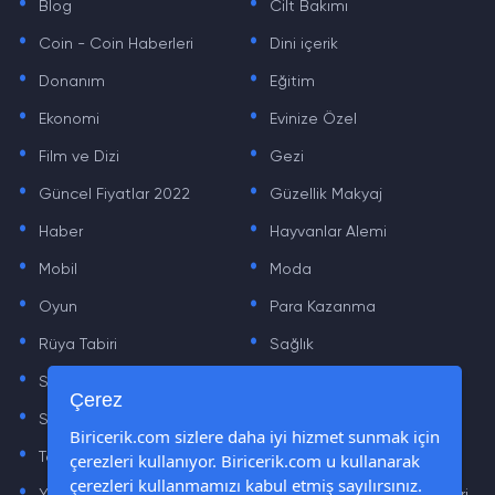
Blog
Cilt Bakımı
.
.
Coin - Coin Haberleri
Dini içerik
.
.
Donanım
Eğitim
.
.
Ekonomi
Evinize Özel
.
.
Film ve Dizi
Gezi
.
.
Güncel Fiyatlar 2022
Güzellik Makyaj
.
.
Haber
Hayvanlar Alemi
.
.
Mobil
Moda
.
.
Oyun
Para Kazanma
.
.
Rüya Tabiri
Sağlık
.
.
Sinema
Sosyal Medya Haberleri
.
.
Çerez
Sözler
Tarih
.
.
Biricerik.com sizlere daha iyi hizmet sunmak için
Teknoloji Haberleri
Yaşam
çerezleri kullanıyor. Biricerik.com u kullanarak
.
.
çerezleri kullanmamızı kabul etmiş sayılırsınız.
Yazılım Haberleri
Yiyecek Önerileri ve Tarifleri