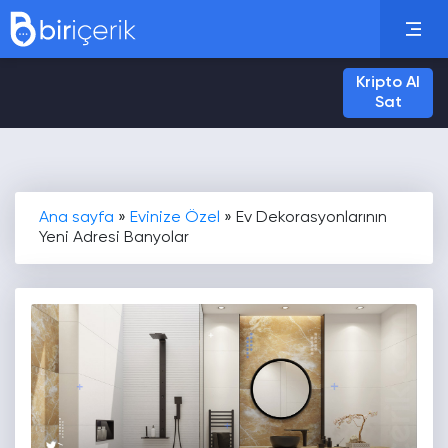
Kripto Al
Sat
Ana sayfa
»
Evinize Özel
»
Ev Dekorasyonlarının
Yeni Adresi Banyolar