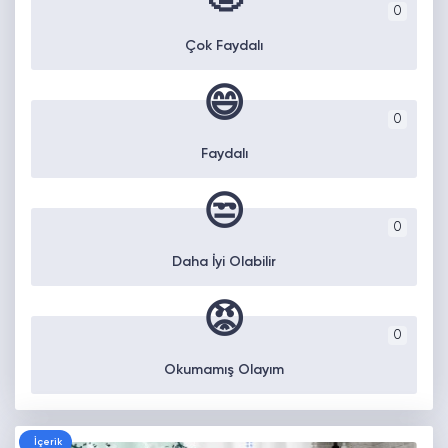
0
Çok Faydalı
😄
0
Faydalı
😒
0
Daha İyi Olabilir
😡
0
Okumamış Olayım
İçerik