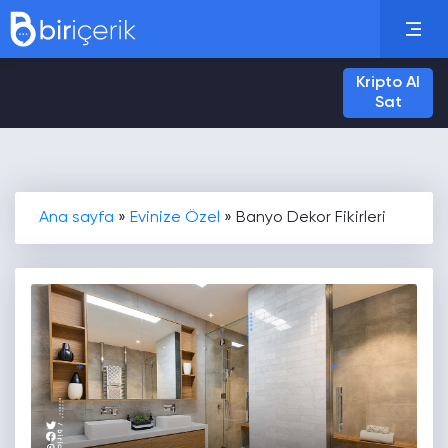
Kripto Al
Sat
Ana sayfa
»
Evinize Özel
»
Banyo Dekor Fikirleri