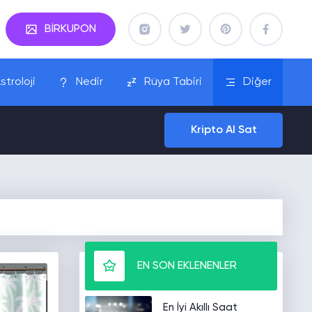
BİRKUPON
stroloji
Nedir
Rüya Tabiri
Diğer
Kripto Al Sat
EN SON EKLENENLER
En İyi Akıllı Saat