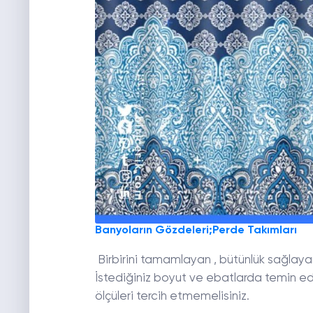
Banyoların Gözdeleri;Perde Takımları
Birbirini tamamlayan , bütünlük sağlayan
İstediğiniz boyut ve ebatlarda temin ed
ölçüleri tercih etmemelisiniz.