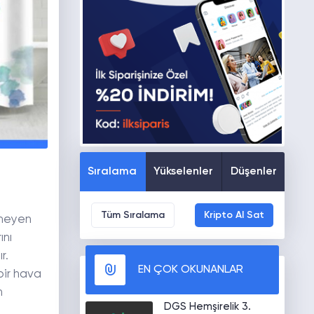
Sıralama
Yükselenler
Düşenler
Tüm Sıralama
Kripto Al Sat
tmeyen
ını
r.
EN ÇOK OKUNANLAR
 bir hava
n
DGS Hemşirelik 3.