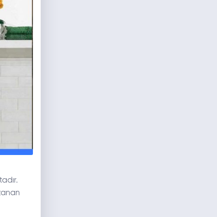
adır.
uzanan