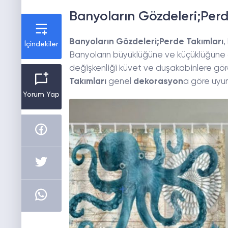
Banyoların Gözdeleri;Perd
Banyoların Gözdeleri;Perde Takımları
,
İçindekiler
Banyoların büyüklüğüne ve küçüklüğüne gör
değişkenliği küvet ve duşakabinlere göre
Takımları
genel
dekorasyon
a göre uyum
Yorum Yap