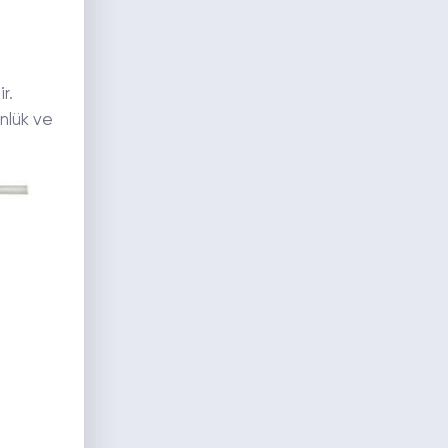
r.
nlük ve