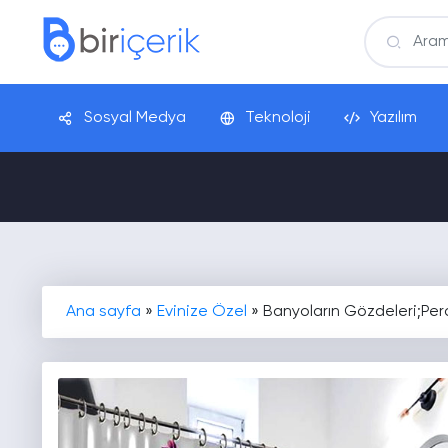
Sosyal Medya
Teknoloji
Yazılım
Ana sayfa
»
Evinize Özel
»
Banyoların Gözdeleri;Per