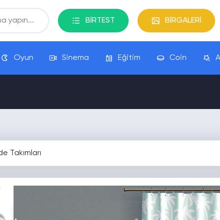
BİRTEST
BİRGALERİ
Oyun
Sinema
Eğitim
Coin
A
de Takımları