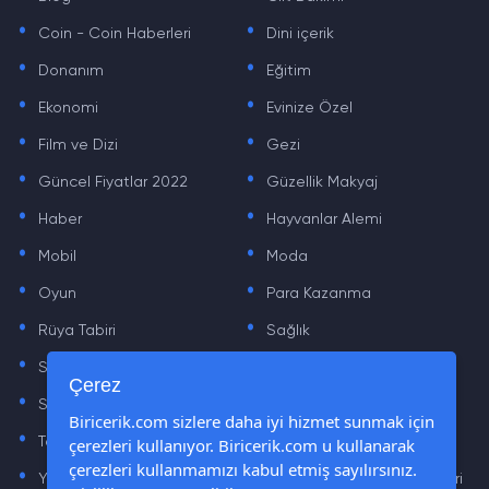
.
.
Coin - Coin Haberleri
Dini içerik
.
.
Donanım
Eğitim
.
.
Ekonomi
Evinize Özel
.
.
Film ve Dizi
Gezi
.
.
Güncel Fiyatlar 2022
Güzellik Makyaj
.
.
Haber
Hayvanlar Alemi
.
.
Mobil
Moda
.
.
Oyun
Para Kazanma
.
.
Rüya Tabiri
Sağlık
.
.
Sinema
Sosyal Medya Haberleri
.
.
Çerez
Sözler
Tarih
.
.
Biricerik.com sizlere daha iyi hizmet sunmak için
Teknoloji Haberleri
Yaşam
çerezleri kullanıyor. Biricerik.com u kullanarak
.
.
çerezleri kullanmamızı kabul etmiş sayılırsınız.
Yazılım Haberleri
Yiyecek Önerileri ve Tarifleri