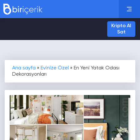
Kripto Al
Sat
Ana sayfa
»
Evinize Özel
»
En Yeni Yatak Odası
Dekorasyonları