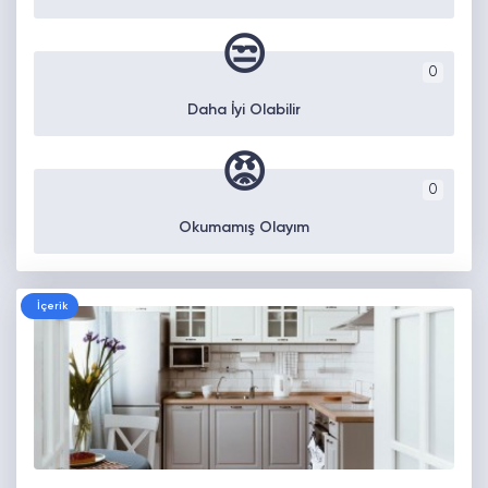
😒
0
Daha İyi Olabilir
😡
0
Okumamış Olayım
İçerik