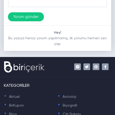
Hey!
Bu yazıya henüz yorum yapılmamış, ilk yorumu hemen sen
yap.
KATEGORİLER
.
.
Aktüel
Astroloji
.
.
BirKupon
Biyografi
.
.
Blog
Cilt Bakımı