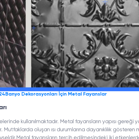
Banyo Dekorasyonları İçin Metal Fayanslar
arı
rinde kullanılmaktadır. Metal fayansların yapısı gereği y
ir. Mutfaklarda oluşan ısı durumlarına dayanıklılık gösteren 
evseldir.Metal fayansların tercih edilmesindeki iki etkenlerde