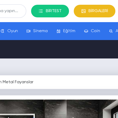
BİRTEST
BİRGALERİ
Oyun
Sinema
Eğitim
Coin
A
n Metal Fayanslar