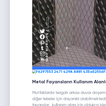
Metal Fayansların Kullanım Alanl
Mutfaklarda tezgah arkası duvar döşemele
diğer lekeler için dayanıklı olabilmekted
fayanslar , kullanım alanı için oldukça işl