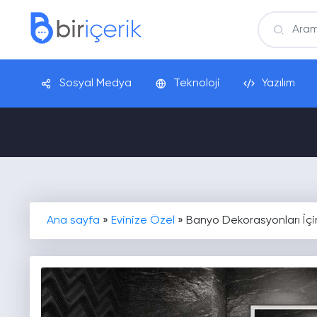
Sosyal Medya
Teknoloji
Yazılım
Ana sayfa
»
Evinize Özel
»
Banyo Dekorasyonları İçi