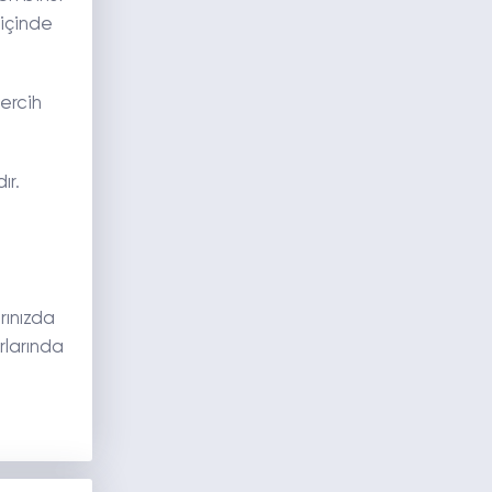
 içinde
tercih
ır.
rınızda
rlarında