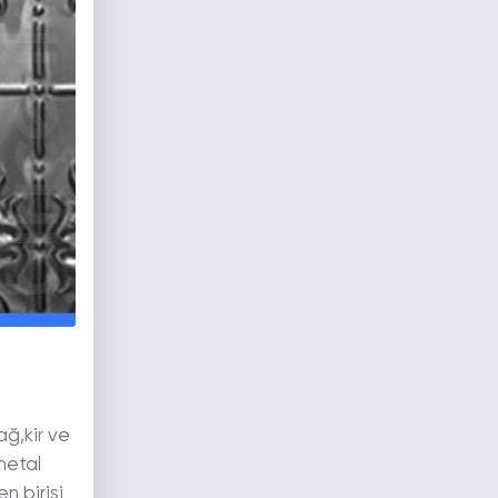
ağ,kir ve
metal
n birisi