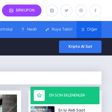
BİRKUPON
stroloji
Nedir
Rüya Tabiri
Diğer
Kripto Al Sat
EN SON EKLENENLER
En İyi Akıllı Saat