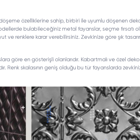
döşeme özelliklerine sahip, birbiri ile uyumlu döşenen deko
odellerde bulabileceğiniz metal fayanslar, seçme fırsatı o
ut ve renklere karar verebilirsiniz. Zevkinize göre şık tasar
ara göre en gösterişli olanlarıdır. Kabartmalı ve özel deko
dır. Renk skalasının geniş olduğu bu tür fayanslarda zevkin