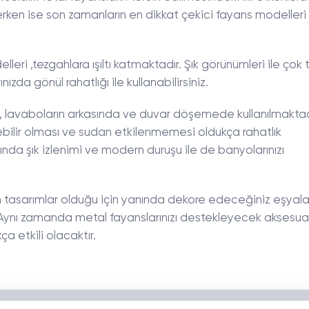
nci erken ise son zamanların en dikkat çekici fayans modelleri
eri ,tezgahlara ışıltı katmaktadır. Şık görünümleri ile çok 
ızda gönül rahatlığı ile kullanabilirsiniz.
, lavaboların arkasında ve duvar döşemede kullanılmaktad
nebilir olması ve sudan etkilenmemesi oldukça rahatlık
nında şık izlenimi ve modern duruşu ile de banyolarınızı
 tasarımlar olduğu için yanında dekore edeceğiniz eşyala
z. Aynı zamanda metal fayanslarınızı destekleyecek aksesua
a etkili olacaktır.