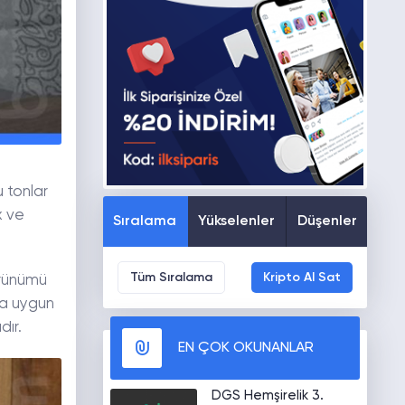
u tonlar
x ve
Sıralama
Yükselenler
Düşenler
Tüm Sıralama
Kripto Al Sat
örünümü
za uygun
dır.
EN ÇOK OKUNANLAR
DGS Hemşirelik 3.