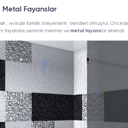
 Metal Fayanslar
lar
, evinde farklılık isteyenlerin trendleri olmuştur. Önced
cam fayanslar,seramik mermer ve
metal fayans
lar eklendi.