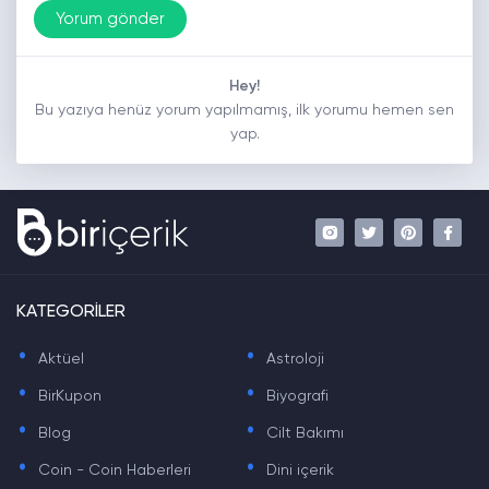
Hey!
Bu yazıya henüz yorum yapılmamış, ilk yorumu hemen sen
yap.
KATEGORİLER
.
.
Aktüel
Astroloji
.
.
BirKupon
Biyografi
.
.
Blog
Cilt Bakımı
.
.
Coin - Coin Haberleri
Dini içerik