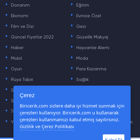
.
.
Donanım
Eğitim
.
.
Ekonomi
Evinize Özel
.
.
Film ve Dizi
Gezi
.
.
Güncel Fiyatlar 2022
Güzellik Makyaj
.
.
Haber
Hayvanlar Alemi
.
.
Mobil
Moda
.
.
Oyun
Para Kazanma
.
.
Rüya Tabiri
Sağlık
.
.
Sinema
Sosyal Medya Haberleri
.
.
Çerez
Sözler
Tarih
.
.
Biricerik.com sizlere daha iyi hizmet sunmak için
çerezleri kullanıyor. Biricerik.com u kullanarak
Teknoloji Haberleri
Yaşam
.
.
çerezleri kullanmamızı kabul etmiş sayılırsınız.
Yazılım Haberleri
Yiyecek Önerileri ve Tarifleri
Gizlilik ve Çerez Politikası
Kabul Et