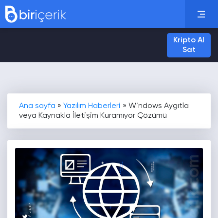
Kripto Al
Sat
Ana sayfa
»
Yazılım Haberleri
»
Windows Aygıtla
veya Kaynakla İletişim Kuramıyor Çözümü