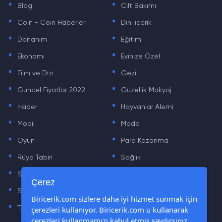
Blog
Cilt Bakımı
.
.
Coin - Coin Haberleri
Dini içerik
.
.
Donanım
Eğitim
.
.
Ekonomi
Evinize Özel
.
.
Film ve Dizi
Gezi
.
.
Güncel Fiyatlar 2022
Güzellik Makyaj
.
.
Haber
Hayvanlar Alemi
.
.
Mobil
Moda
.
.
Oyun
Para Kazanma
.
.
Rüya Tabiri
Sağlık
.
.
Sinema
Sosyal Medya Haberleri
.
.
Çerez
Sözler
Tarih
.
.
Biricerik.com sizlere daha iyi hizmet sunmak için
çerezleri kullanıyor. Biricerik.com u kullanarak
Teknoloji Haberleri
Yaşam
.
.
çerezleri kullanmamızı kabul etmiş sayılırsınız.