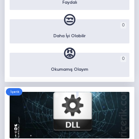
Faydalı
😒
0
Daha İyi Olabilir
😡
0
Okumamış Olayım
İçerik