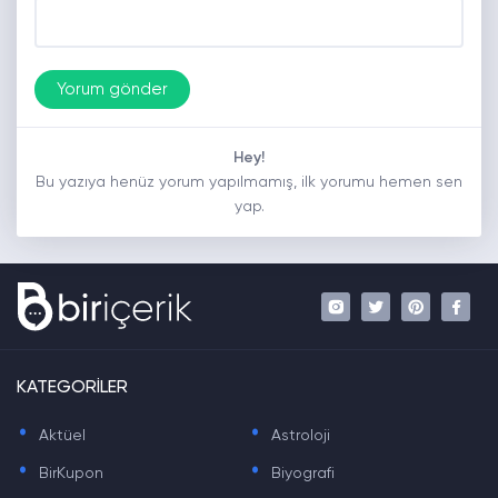
Hey!
Bu yazıya henüz yorum yapılmamış, ilk yorumu hemen sen
yap.
KATEGORİLER
.
.
Aktüel
Astroloji
.
.
BirKupon
Biyografi
.
.