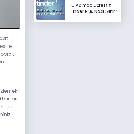
10 Adımda Ücretsiz
Tinder Plus Nasıl Alınır?
saat
es ile
aparak
an
 izlemek
 bunları
rseniz
inizi