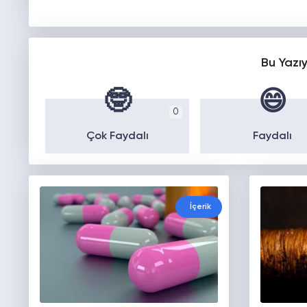
Bu Yazı
🤓
😄
0
Çok Faydalı
Faydalı
İçerik