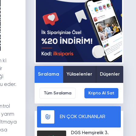
 ki
r
Sıralama
Yükselenler
Düşenler
ği
lu eder.
Tüm Sıralama
Kripto Al Sat
ntrol
e yarım
EN ÇOK OKUNANLAR
altmaya
oksa
DGS Hemşirelik 3.