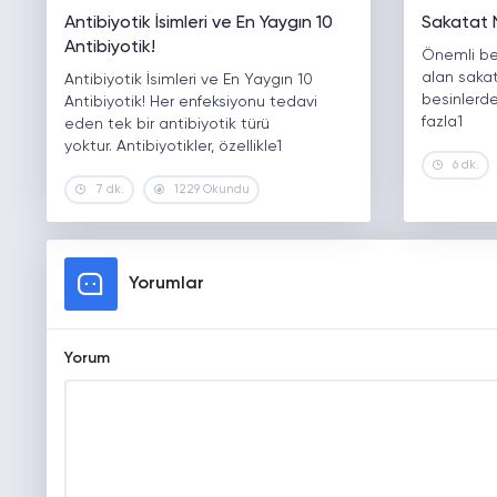
Antibiyotik İsimleri ve En Yaygın 10
Sakatat N
Antibiyotik!
Önemli bes
alan sakat
Antibiyotik İsimleri ve En Yaygın 10
besinlerde
Antibiyotik! Her enfeksiyonu tedavi
fazla1
eden tek bir antibiyotik türü
yoktur. Antibiyotikler, özellikle1
6 dk.
7 dk.
1229 Okundu
Yorumlar
Yorum