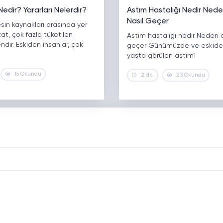
edir? Yararları Nelerdir?
Astım Hastalığı Nedir Nede
Nasıl Geçer
in kaynakları arasında yer
at, çok fazla tüketilen
Astım hastalığı nedir Neden o
ndir. Eskiden insanlar, çok
geçer Günümüzde ve eskiden
yaşta görülen astım1
15 Okundu
2 dk.
23 Okundu