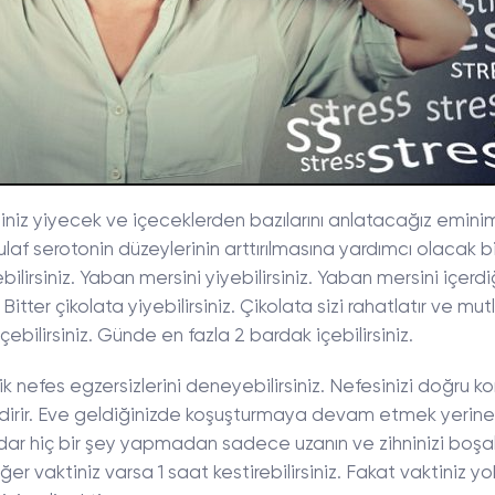
ğiniz yiyecek ve içeceklerden bazılarını anlatacağız eminim
 Yulaf serotonin düzeylerinin arttırılmasına yardımcı olacak bi
bilirsiniz. Yaban mersini yiyebilirsiniz. Yaban mersini içerdi
 Bitter çikolata yiyebilirsiniz. Çikolata sizi rahatlatır ve mut
bilirsiniz. Günde en fazla 2 bardak içebilirsiniz.
dik nefes egzersizlerini deneyebilirsiniz. Nefesinizi doğru ko
lendirir. Eve geldiğinizde koşuşturmaya devam etmek yerin
dar hiç bir şey yapmadan sadece uzanın ve zihninizi boş
 Eğer vaktiniz varsa 1 saat kestirebilirsiniz. Fakat vaktiniz y