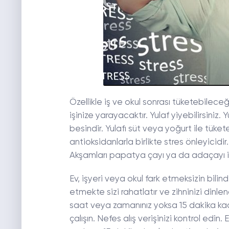
Özellikle iş ve okul sonrası tüketebilece
işinize yarayacaktır. Yulaf yiyebilirsiniz.
besindir. Yulafı süt veya yoğurt ile tükete
antioksidanlarla birlikte stres önleyicidir.
Akşamları papatya çayı ya da adaçayı içe
Ev, işyeri veya okul fark etmeksizin bilin
etmekte sizi rahatlatır ve zihninizi din
saat veya zamanınız yoksa 15 dakika ka
çalışın. Nefes alış verişinizi kontrol edin.