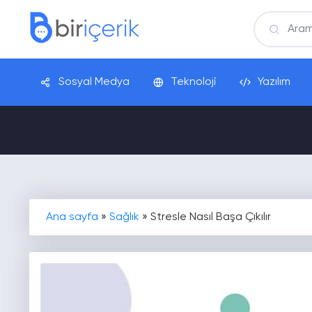
Sosyal Medya
Teknoloji
Yazılım
Ana sayfa
»
Sağlık
»
Stresle Nasıl Başa Çıkılır