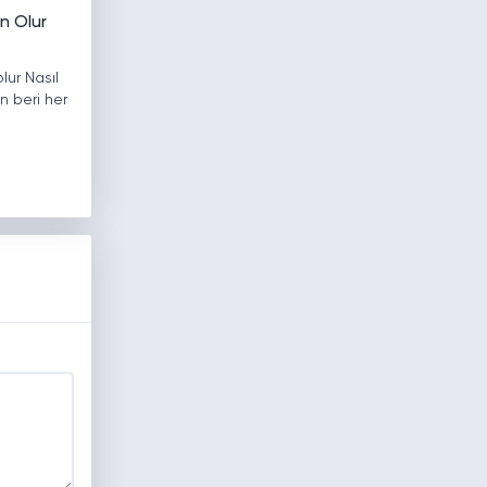
n Olur
lur Nasıl
 beri her