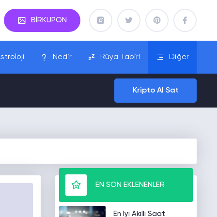
BİRKUPON
stroloji
Nedir
Rüya Tabiri
Diğer
Kripto Al Sat
EN SON EKLENENLER
En İyi Akıllı Saat