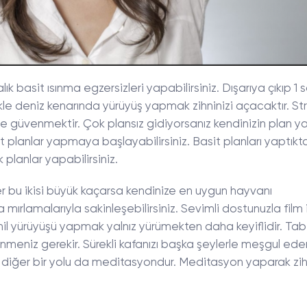
ık basit ısınma egzersizleri yapabilirsiniz. Dışarıya çıkıp 1 
ikle deniz kenarında yürüyüş yapmak zihninizi açacaktır. Str
e güvenmektir. Çok plansız gidiyorsanız kendinizin plan y
 planlar yapmaya başlayabilirsiniz. Basit planları yaptıkt
 planlar yapabilirsiniz.
r bu ikisi büyük kaçarsa kendinize en uygun hayvanı
a mırlamalarıyla sakinleşebilirsiniz. Sevimli dostunuzla film
sahil yürüyüşü yapmak yalnız yürümekten daha keyiflidir. Tabi
meniz gerekir. Sürekli kafanızı başka şeylerle meşgul ede
n diğer bir yolu da meditasyondur. Meditasyon yaparak zihn