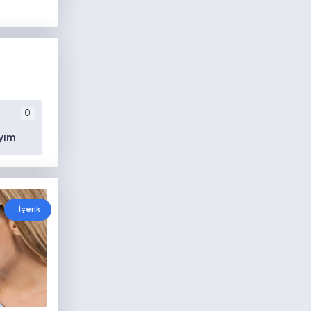
0
yım
İçerik