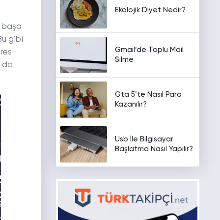
Ekolojik Diyet Nedir?
e başa
Bu gibi
Gmail’de Toplu Mail
tres
Silme
a da
Gta 5’te Nasıl Para
Kazanılır?
Usb İle Bilgisayar
Başlatma Nasıl Yapılır?