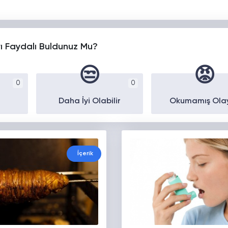
yı Faydalı Buldunuz Mu?
😒
😡
0
0
Daha İyi Olabilir
Okumamış Ola
İçerik