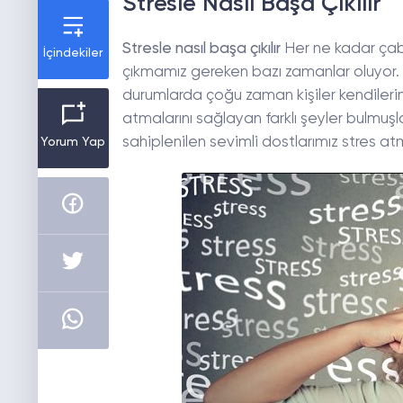
Stresle Nasıl Başa Çıkılır
Stresle nasıl başa çıkılır
Her ne kadar çaba
İçindekiler
çıkmamız gereken bazı zamanlar oluyor. T
durumlarda çoğu zaman kişiler kendilerin
atmalarını sağlayan farklı şeyler bulmuşla
sahiplenilen sevimli dostlarımız stres at
Yorum Yap