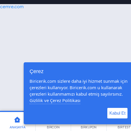
cemre.com
Çerez
Biricerik.com sizlere daha iyi hizmet sunmak için
çerezleri kullanıyor. Biricerik.com u kullanarak
çerezleri kullanmamızı kabul etmiş sayılırsınız.
Gizlilik ve Çerez Politikası
Kabul Et
ANASAYFA
BİRCOİN
BİRKUPON
BİRTEST