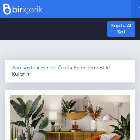
Kripto Al
Sat
Ana sayfa
»
Evinize Özel
»
Salonlarda Bitki
Kullanımı