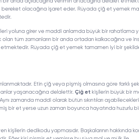
n bir anda açılacağına verimin artacağına delalet etmekt
 ve bereket olacağına işaret eder. Rüyada çiğ et yemek ma
edir.
işleri yoluna girer ve maddi anlamda büyük bir rahatlama y
k olan tüm zamanların bir anda ortadan kalkacağına ve ins
 etmektedir. Rüyada çiğ et yemek tamamen iyi bir şekild
umlanmaktadır. Etin çiğ veya pişmiş olmasına göre farklı şek
anlar yaşanacağına delalettir.
Çiğ et
kişilerin büyük bir 
Aynı zamanda maddi olarak bütün sıkıntıları aşabilecekler
miş bir et yerse uzun zaman boyunca hayatında huzurlu b
iyen kişilerin dedikodu yapmasıdır. Başkalarının hakkında k
r. Eğer kişi pişmiş et yemişse bu rüya mal ve mülk ile