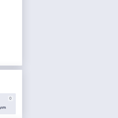
0
yım