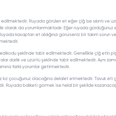
bir edilmektedir. Rüyada görülen et eğer çiğ ise sıkıntı ve ü
alık olarak da yorumlanmaktadır. Eğer rüyada gördüğünüz 
 Rüyada kasaptan et aldığınızı görürseniz bir takım sorun v
lmektedir.
kodu şeklinde tabir edilmektedir. Genellikle çiğ etin pi
lar darlık ve üzüntü şeklinde tabir edilmektedir. Aynı za
mına farklı yorumlar getirmektedir.
eniz kız çocuğunuz olacağına delalet etmektedir. Tavuk eti
dir. Rüyada balıketi görmek ise helal bir şekilde kazanacağ