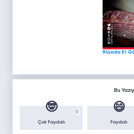
Rüyada Et G
Bu Yazı
🤓
😄
0
Çok Faydalı
Faydalı