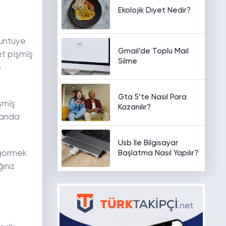
Ekolojik Diyet Nedir?
züntüye
Gmail’de Toplu Mail
et pişmiş
Silme
e
Gta 5’te Nasıl Para
şmiş
Kazanılır?
manda
Usb İle Bilgisayar
Başlatma Nasıl Yapılır?
 görmek
ınız