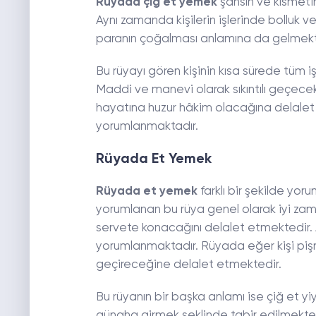
Rüyada çiğ et yemek
şansın ve kısmeti
Aynı zamanda kişilerin işlerinde bolluk
paranın çoğalması anlamına da gelmekt
Bu rüyayı gören kişinin kısa sürede tüm 
Maddi ve manevi olarak sıkıntılı geçece
hayatına huzur hâkim olacağına delalet
yorumlanmaktadır.
Rüyada Et Yemek
Rüyada et yemek
farklı bir şekilde yor
yorumlanan bu rüya genel olarak iyi zam
servete konacağını delalet etmektedir. 
yorumlanmaktadır. Rüyada eğer kişi piş
geçireceğine delalet etmektedir.
Bu rüyanın bir başka anlamı ise çiğ et y
günaha girmek şeklinde tabir edilmektedi