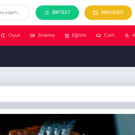
BİRTEST
BİRGALERİ
Oyun
Sinema
Eğitim
Coin
A