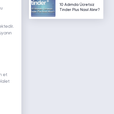
10 Adımda Ücretsiz
bu
Tinder Plus Nasıl Alınır?
ktedir.
rüyanın
n et
lalet