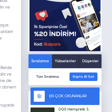
edir.
lın ve
aşar.
anların
e
Sıralama
Yükselenler
Düşenler
illerde
mala ve
Tüm Sıralama
Kripto Al Sat
ine de
ir dönem
EN ÇOK OKUNANLAR
onuşarak
DGS Hemşirelik 3.