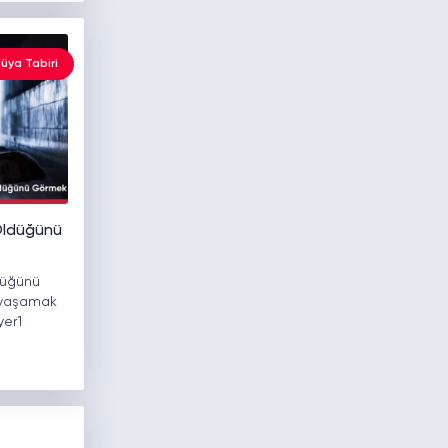
üya Tabiri
 Öldüğünü
düğünü
 yaşamak
yer1