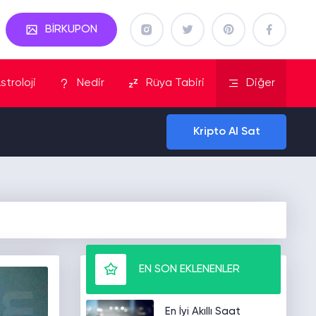
BİRKUPON
stroloji
Nedir
Rüya Tabiri
Diğer
Kripto Al Sat
EN SON EKLENENLER
En İyi Akıllı Saat