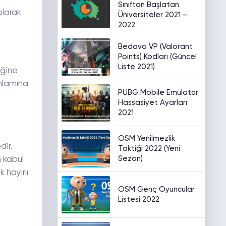
Sınıftan Başlatan
olarak
Üniversiteler 2021 –
2022
Bedava VP (Valorant
Points) Kodları (Güncel
Liste 2021)
eğine
anlamına
PUBG Mobile Emülatör
Hassasiyet Ayarları
2021
OSM Yenilmezlik
dir.
Taktiği 2022 (Yeni
Sezon)
n kabul
 hayırlı
OSM Genç Oyuncular
Listesi 2022