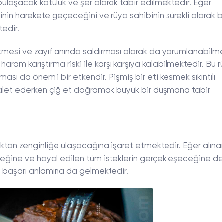
bulaşacak kötülük ve şer olarak tabir edilmektedir. Eğer
şinin harekete geçeceğini ve rüya sahibinin sürekli olarak 
edir.
etmesi ve zayıf anında saldırması olarak da yorumlanabilme
haram karıştırma riski ile karşı karşıya kalabilmektedir. Bu 
ı da önemli bir etkendir. Pişmiş bir eti kesmek sıkıntılı
alet ederken çiğ et doğramak büyük bir düşmana tabir
uktan zenginliğe ulaşacağına işaret etmektedir. Eğer alına
eceğine ve hayal edilen tüm isteklerin gerçekleşeceğine de
r başarı anlamına da gelmektedir.