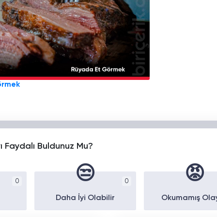
örmek
yı Faydalı Buldunuz Mu?
😒
😡
0
0
Daha İyi Olabilir
Okumamış Ola