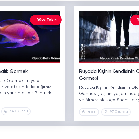
Rüya Tabiri
R
alık Görmek
Rüyada Kişinin Kendisinin
Görmesi
lık Görmek , rüyalar
z ve etkisinde kaldığımız
Rüyada Kişinin Kendisinin Öl
arın yansımasıdır. Buna ek
Görmesi , kişinin yaşamında
ve ölmek oldukça önemli bir 
64 Okundu
4 dk.
97 Okundu