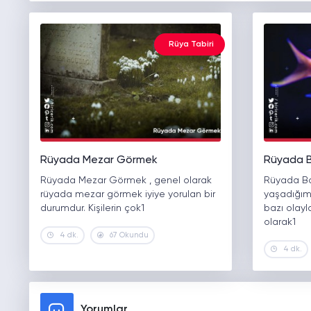
Rüya Tabiri
Rüyada Mezar Görmek
Rüyada B
Rüyada Mezar Görmek , genel olarak
Rüyada Ba
rüyada mezar görmek iyiye yorulan bir
yaşadığımı
durumdur. Kişilerin çok1
bazı olayl
olarak1
4 dk.
67 Okundu
4 dk.
Yorumlar