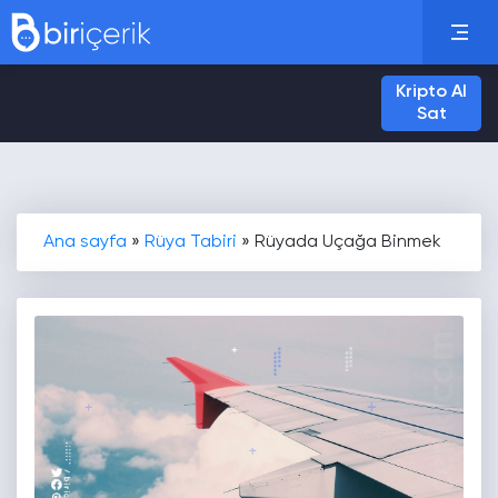
Kripto Al
Sat
Ana sayfa
»
Rüya Tabiri
»
Rüyada Uçağa Binmek