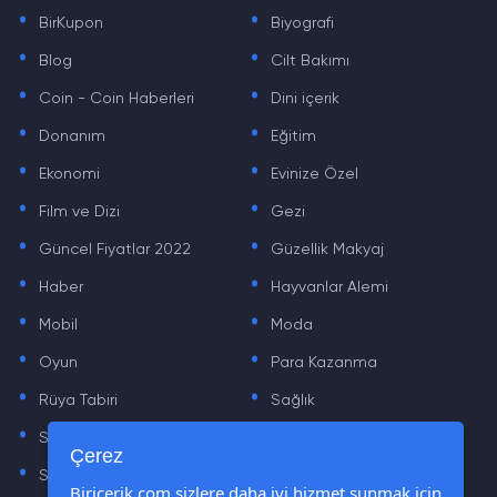
.
.
BirKupon
Biyografi
.
.
Blog
Cilt Bakımı
.
.
Coin - Coin Haberleri
Dini içerik
.
.
Donanım
Eğitim
.
.
Ekonomi
Evinize Özel
.
.
Film ve Dizi
Gezi
.
.
Güncel Fiyatlar 2022
Güzellik Makyaj
.
.
Haber
Hayvanlar Alemi
.
.
Mobil
Moda
.
.
Oyun
Para Kazanma
.
.
Rüya Tabiri
Sağlık
.
.
Sinema
Sosyal Medya Haberleri
.
.
Çerez
Sözler
Tarih
Biricerik.com sizlere daha iyi hizmet sunmak için