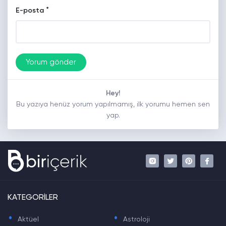
*
E-posta
Hey!
Bu yazıya henüz yorum yapılmamış, ilk yorumu hemen sen
yap.
KATEGORİLER
.
.
Aktüel
Astroloji