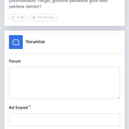
yorumlanabilir. Yangın, görülme şekillerine göre farklı
şekillere delalet1
4 dk.
94 Okundu
Yorumlar
Yorum
*
Ad Soyad