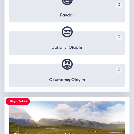
😄
0
Faydalı
😒
0
Daha İyi Olabilir
😡
0
Okumamış Olayım
Rüya Tabiri