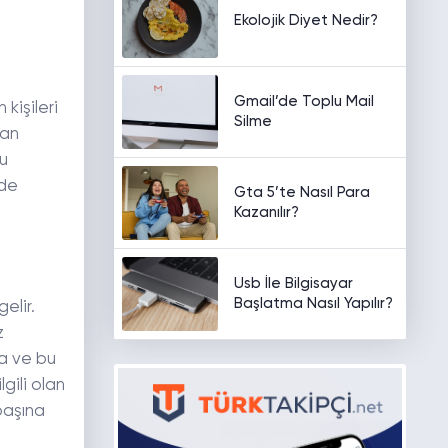
Ekolojik Diyet Nedir?
Gmail’de Toplu Mail
kişileri
Silme
dan
Bu
rde
Gta 5’te Nasıl Para
Kazanılır?
Usb İle Bilgisayar
Başlatma Nasıl Yapılır?
elir.
z
na ve bu
gili olan
başına