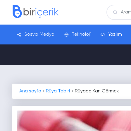
Sosyal Medya
Teknoloji
Yazılım
Ana sayfa
»
Rüya Tabiri
»
Rüyada Kan Görmek