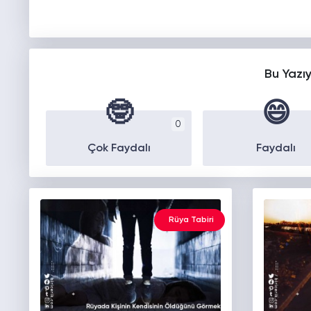
Bu Yazı
🤓
😄
0
Çok Faydalı
Faydalı
Rüya Tabiri