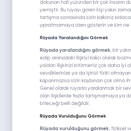
dokunan hali yüzünden bir çok insanın 
yemiştir. Bu rüyayı gören kişi yakın zama
tartışma sonrasında sizin kalbiniz kırılaca
yıpratmamaya özen gösterin ve kim ne d
Rüyada Yaralandığını Görmek
Rüyada yaralandığını görmek
, bir yakı
edip aranızdaki ilişkiyi kalıcı olarak bo
yoldan ilişkinizi bitirmeniz çok daha iyi 
sevdiklerinize ya da işinizi fiziki olmay
kapanmazsa sizin kaybınızın çok olma ihti
Genel olarak rüyada yaralanmak bir sev
olan ilişkilerde fazla tartışmamaya ya d
biteceği belli değildir.
Rüyada Vurulduğunu Görmek
Rüyada vurulduğunu görmek
, fiziksel