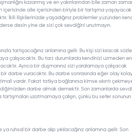
düşmanlığını kazanmış ve en yakınlarından bile zaman zam
n içerisinde aile içerisinden biriyle bir tartışma yaşayaca
ktır. İkili ilişkilerinizde yaşadığınız problemler yüzünden ken
erse desin yine de sizi çok sevdiğini unutmayın.
nınızla tartışacağınız anlamına gelir. Bu kişi sizi kıracak sözle
zmaya çalışacaktır. Bu tarz durumlarda kendinizi üzmeden en
olacaktır. Ayrıca bir düşmanınız sizi yaralamaya çalışacak
an bir darbe vuracaktır. Bu darbe sonrasında eğer olay kol
mali vardır. Fakat tatlıya bağlanırsa kimse sıkıntı çekmey
diğimizden darbe almak demektir. Son zamanlarda sevdik
a tartışmaları uzatmamaya çalışın, çünkü bu sefer sonunun 
 ve ya ruhsal bir darbe alıp yıkılacağınız anlamına gelir. Son