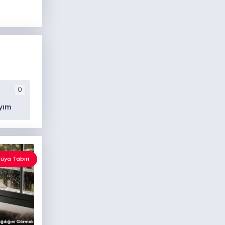
0
yım
üya Tabiri