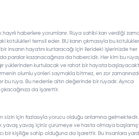
k hayırlı haberlere yorumlanır. Rüya sahibi kan verdiği zam
 kötülükleri temsil eder. BU kanın çıkmasıyla bu kötülükler
r insanın hayatını kurtaracağı için ilerideki işlerinizde her
a paralar kazanacağınıza da habercidir. Her kim bu rüyay
r yüklerinden kurtulacak ve rahat bir hayata başlayacaktı
menin olumlu yönleri saymakla bitmez, en zor zamanınızda
r bu rüya. Bu nedenle altın değerinde bir rüyadır. Ayrıca
 çıkacağınıza da işarettir.
in sizin için fazlasıyla yorucu olduğu anlamına gelmektedir
rtık yavaş yavaş içiniz çürümeye ve hasta olmaya başlamıştı
 bir kişiliğe sahip olduğuna da işarettir. Bu insanlara yard