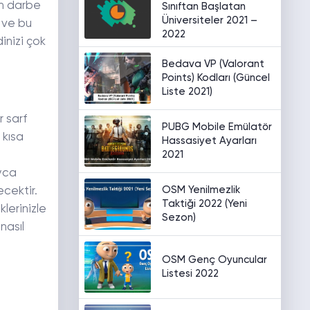
an darbe
Sınıftan Başlatan
Üniversiteler 2021 –
k ve bu
2022
dinizi çok
Bedava VP (Valorant
Points) Kodları (Güncel
Liste 2021)
r sarf
PUBG Mobile Emülatör
 kısa
Hassasiyet Ayarları
2021
ayca
OSM Yenilmezlik
ecektir.
Taktiği 2022 (Yeni
lerinizle
Sezon)
nasıl
OSM Genç Oyuncular
Listesi 2022