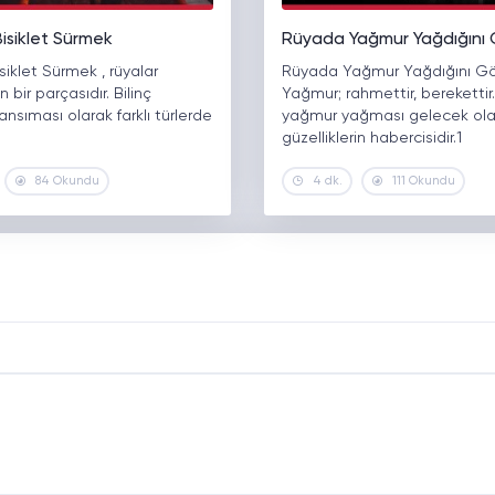
isiklet Sürmek
Rüyada Yağmur Yağdığını
iklet Sürmek , rüyalar
Rüyada Yağmur Yağdığını Gö
 bir parçasıdır. Bilinç
Yağmur; rahmettir, bereketti
yansıması olarak farklı türlerde
yağmur yağması gelecek ol
güzelliklerin habercisidir.1
84 Okundu
4 dk.
111 Okundu