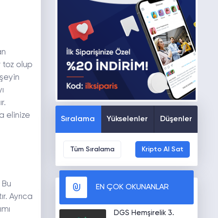
an
 toz olup
 şeyin
ı
r.
 elinize
Sıralama
Yükselenler
Düşenler
Tüm Sıralama
Kripto Al Sat
. Bu
EN ÇOK OKUNANLAR
r. Ayrıca
ımı
DGS Hemşirelik 3.