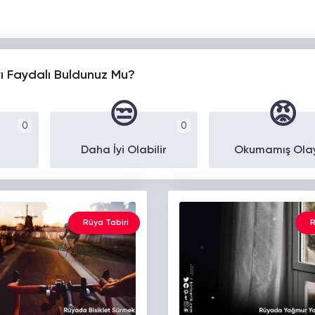
yı Faydalı Buldunuz Mu?
😒
😡
0
0
Daha İyi Olabilir
Okumamış Ola
Rüya Tabiri
R