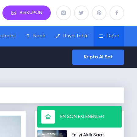
BİRKUPON
stroloji
Nedir
Rüya Tabiri
Diğer
Kripto Al Sat
EN SON EKLENENLER
En İyi Akıllı Saat