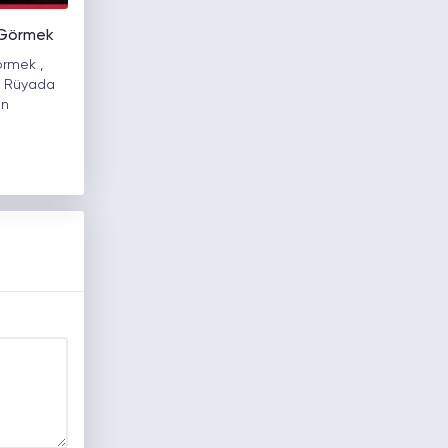
 Görmek
rmek ,
r. Rüyada
an