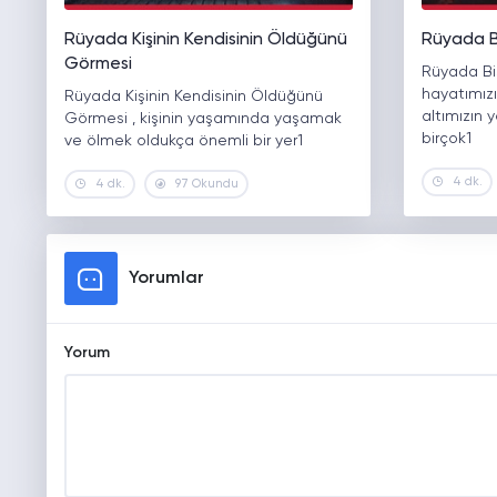
Rüyada Kişinin Kendisinin Öldüğünü
Rüyada B
Görmesi
Rüyada Bis
hayatımızın
Rüyada Kişinin Kendisinin Öldüğünü
altımızın 
Görmesi , kişinin yaşamında yaşamak
birçok1
ve ölmek oldukça önemli bir yer1
4 dk.
4 dk.
97 Okundu
Yorumlar
Yorum