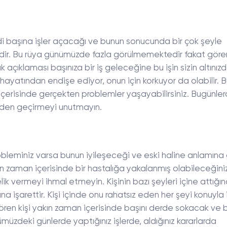
di başına işler açacağı ve bunun sonucunda bir çok şeyle
. Bu rüya günümüzde fazla görülmemektedir fakat gören 
açıklaması başınıza bir iş geleceğine bu işin sizin altınız
n hayatından endişe ediyor, onun için korkuyor da olabilir. 
içerisinde gerçekten problemler yaşayabilirsiniz. Bugünle
özden geçirmeyi unutmayın.
robleminiz varsa bunun iyileşeceği ve eski haline anlamına g
kın zaman içerisinde bir hastalığa yakalanmış olabileceğini
elik vermeyi ihmal etmeyin. Kişinin bazı şeyleri içine attığı
 işarettir. Kişi içinde onu rahatsız eden her şeyi konuyla il
 gören kişi yakın zaman içerisinde başını derde sokacak ve 
müzdeki günlerde yaptığınız işlerde, aldığınız kararlarda