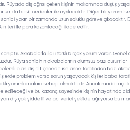
dır. Rüyada diş ağrısı çeken kişinin makamında düşüş yaşa
numda basit nedenler ile ayrılacaktır. Diğer bir yorum ise 
 sahibi yakın bir zamanda uzun soluklu göreve çıkacaktır.
ın teri ile para kazanılacağı ifade edilir.
sahiptir. Akrabalarla ilgili farklı birçok yorum vardır. Genel 
suzdur. Rüya sahibinin akrabalarının olumsuz bazı durumlar
oblemli olan diş alt çenede ise anne tarafından bazı akra
işlerde problem varsa sorun yaşayacak kişiler baba taraf
farklı yorumlamalara sebep olmaktadır. Ancak maddi açıd
de edileceği ve bu kazanç sayesinde kişinin hayatında cid
yan diş çok şiddetli ve acı verici şekilde ağrıyorsa bu ma