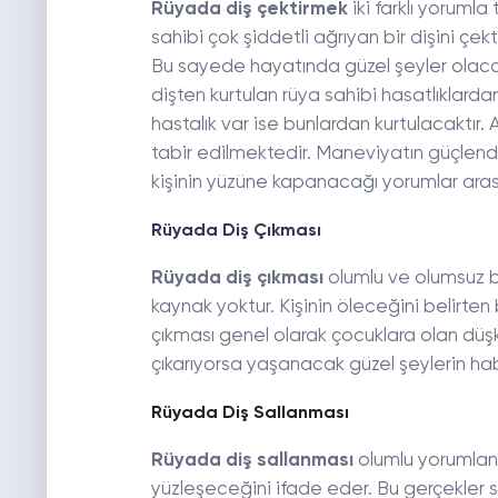
Rüyada diş çektirmek
iki farklı yorumla
sahibi çok şiddetli ağrıyan bir dişini çe
Bu sayede hayatında güzel şeyler olacak v
dişten kurtulan rüya sahibi hasatlıklardan
hastalık var ise bunlardan kurtulacaktır.
tabir edilmektedir. Maneviyatın güçlendi
kişinin yüzüne kapanacağı yorumlar aras
Rüyada Diş Çıkması
Rüyada diş çıkması
olumlu ve olumsuz b
kaynak yoktur. Kişinin öleceğini belirte
çıkması genel olarak çocuklara olan düşk
çıkarıyorsa yaşanacak güzel şeylerin hab
Rüyada Diş Sallanması
Rüyada diş sallanması
olumlu yorumlanm
yüzleşeceğini ifade eder. Bu gerçekler s