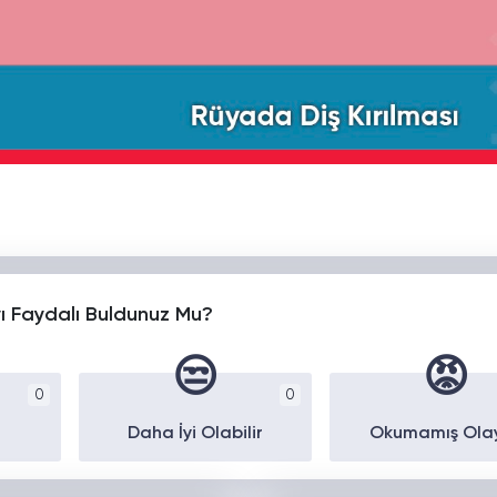
yı Faydalı Buldunuz Mu?
😒
😡
0
0
Daha İyi Olabilir
Okumamış Ola