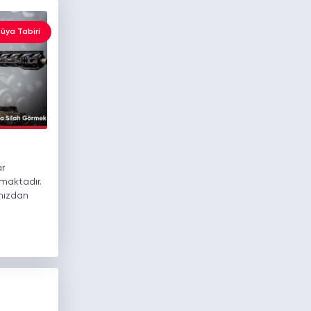
üya Tabiri
ar
lmaktadır.
mızdan