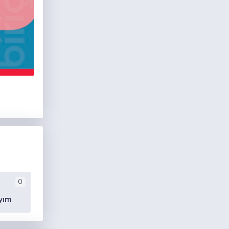
0
yım