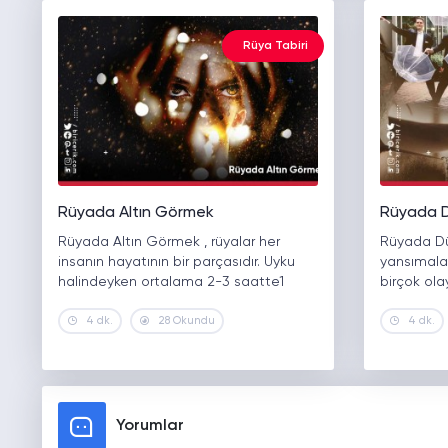
Rüya Tabiri
Rüyada Altın Görmek
Rüyada 
Rüyada Altın Görmek , rüyalar her
Rüyada Dü
insanın hayatının bir parçasıdır. Uyku
yansımalar
halindeyken ortalama 2-3 saatte1
birçok ola
4 dk.
28 Okundu
4 dk.
Yorumlar