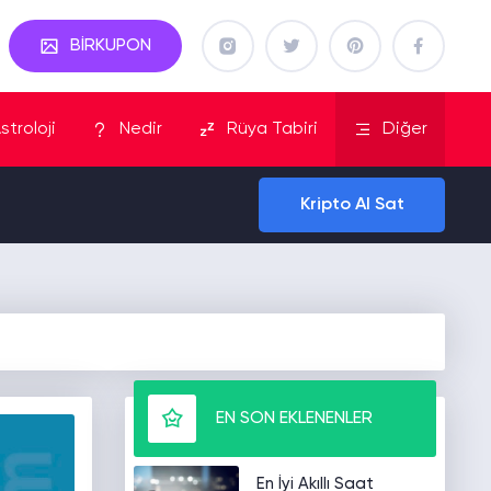
BİRKUPON
stroloji
Nedir
Rüya Tabiri
Diğer
Kripto Al Sat
EN SON EKLENENLER
En İyi Akıllı Saat