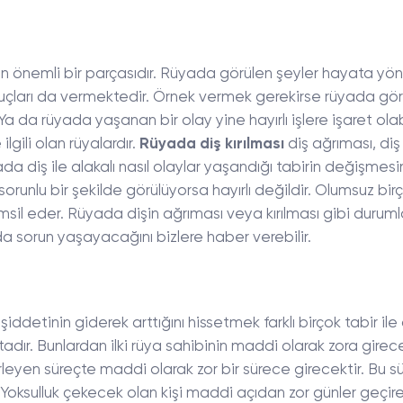
nın önemli bir parçasıdır. Rüyada görülen şeyler hayata yön
ipuçları da vermektedir. Örnek vermek gerekirse rüyada gör
Ya da rüyada yaşanan bir olay yine hayırlı işlere işaret olabi
ilgili olan rüyalardır.
Rüyada diş kırılması
diş ağrıması, diş
ada diş ile alakalı nasıl olaylar yaşandığı tabirin değişmes
unlu bir şekilde görülüyorsa hayırlı değildir. Olumsuz bir
sil eder. Rüyada dişin ağrıması veya kırılması gibi duruml
 sorun yaşayacağını bizlere haber verebilir.
ddetinin giderek arttığını hissetmek farklı birçok tabir ile a
tadır. Bunlardan ilki rüya sahibinin maddi olarak zora girece
erleyen süreçte maddi olarak zor bir sürece girecektir. Bu s
 Yoksulluk çekecek olan kişi maddi açıdan zor günler geçire