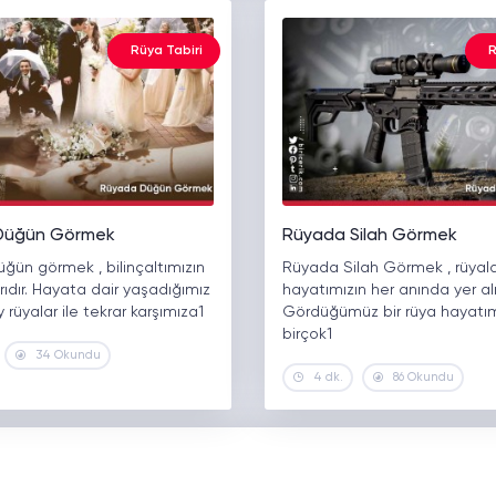
Rüya Tabiri
R
Düğün Görmek
Rüyada Silah Görmek
ğün görmek , bilinçaltımızın
Rüyada Silah Görmek , rüyal
ıdır. Hayata dair yaşadığımız
hayatımızın her anında yer a
y rüyalar ile tekrar karşımıza1
Gördüğümüz bir rüya hayatı
birçok1
34 Okundu
4 dk.
86 Okundu