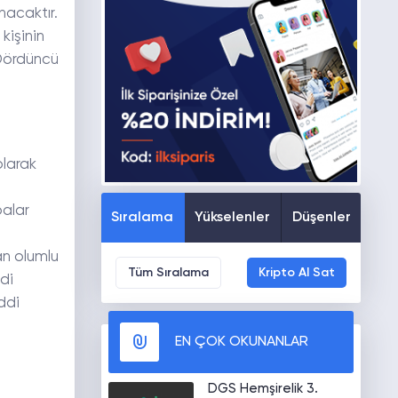
nacaktır.
kişinin
 Dördüncü
olarak
balar
Sıralama
Yükselenler
Düşenler
ı
an olumlu
Tüm Sıralama
Kripto Al Sat
di
ddi
EN ÇOK OKUNANLAR
DGS Hemşirelik 3.