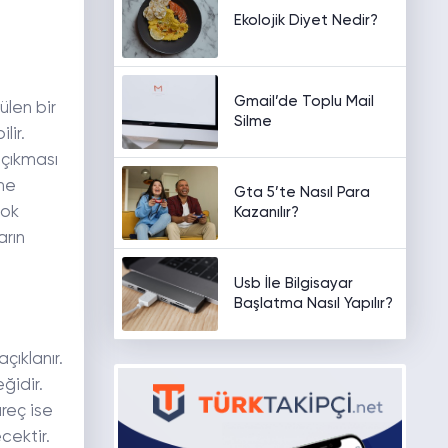
Ekolojik Diyet Nedir?
Gmail’de Toplu Mail
ülen bir
Silme
lir.
 çıkması
ine
Gta 5’te Nasıl Para
çok
Kazanılır?
arın
Usb İle Bilgisayar
Başlatma Nasıl Yapılır?
çıklanır.
ğidir.
üreç ise
cektir.