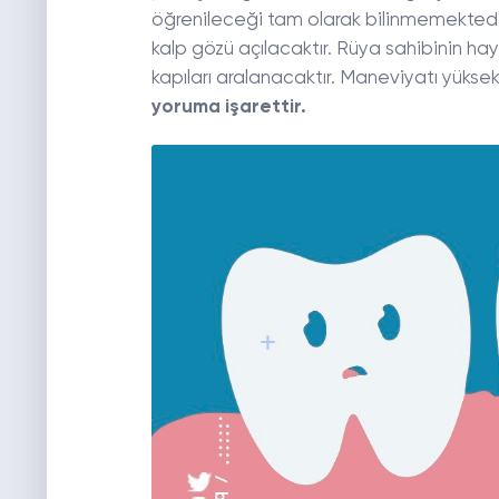
öğrenileceği tam olarak bilinmemektedir
kalp gözü açılacaktır. Rüya sahibinin ha
kapıları aralanacaktır. Maneviyatı yükse
yoruma işarettir.