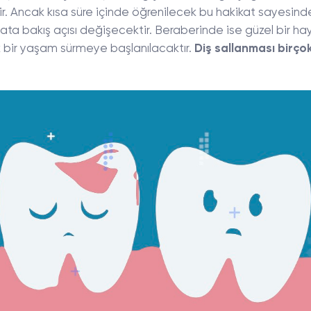
. Ancak kısa süre içinde öğrenilecek bu hakikat sayesinde
yata bakış açısı değişecektir. Beraberinde ise güzel bir ha
k bir yaşam sürmeye başlanılacaktır.
Diş sallanması birçok