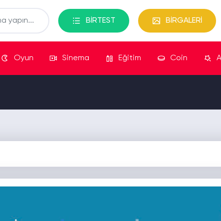
BİRTEST
BİRGALERİ
Oyun
Sinema
Eğitim
Coin
A