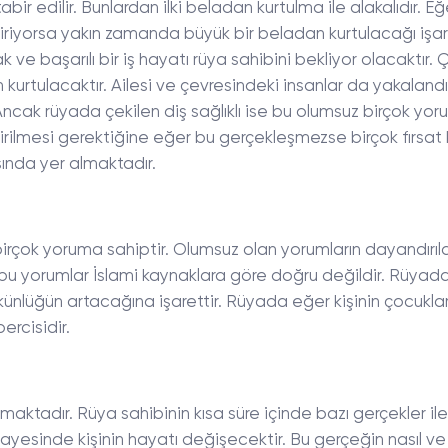
 tabir edilir. Bunlardan ilki beladan kurtulma ile alakalıdır. E
ktiriyorsa yakın zamanda büyük bir beladan kurtulacağı işare
e başarılı bir iş hayatı rüya sahibini bekliyor olacaktır. 
 kurtulacaktır. Ailesi ve çevresindeki insanlar da yakalandı
 Ancak rüyada çekilen diş sağlıklı ise bu olumsuz birçok yoru
rilmesi gerektiğine eğer bu gerçekleşmezse birçok fırsat k
ında yer almaktadır.
irçok yoruma sahiptir. Olumsuz olan yorumların dayandırıldı
n bu yorumlar İslami kaynaklara göre doğru değildir. Rüyada
ünlüğün artacağına işarettir. Rüyada eğer kişinin çocuklar
ercisidir.
aktadır. Rüya sahibinin kısa süre içinde bazı gerçekler ile
ayesinde kişinin hayatı değişecektir. Bu gerçeğin nasıl v