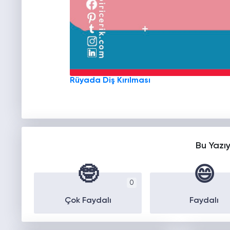
Rüyada Diş Kırılması
Bu Yazı
🤓
😄
0
Çok Faydalı
Faydalı