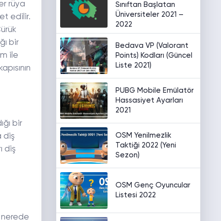
ğer rüya
Sınıftan Başlatan
Üniversiteler 2021 –
t edilir.
2022
Çürük
ğı bir
Bedava VP (Valorant
m ile
Points) Kodları (Güncel
Liste 2021)
apısının
PUBG Mobile Emülatör
Hassasiyet Ayarları
2021
ğı bir
OSM Yenilmezlik
 diş
Taktiği 2022 (Yeni
ı diş
Sezon)
OSM Genç Oyuncular
Listesi 2022
e nerede