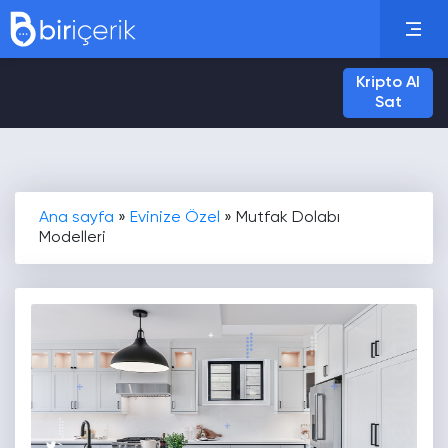
Kripto Al
Sat
Ana sayfa
»
Evinize Özel
»
Mutfak Dolabı
Modelleri