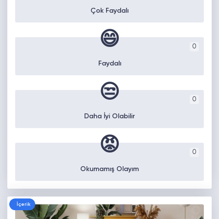
Çok Faydalı
😄
0
Faydalı
😒
0
Daha İyi Olabilir
😡
0
Okumamış Olayım
İçerik