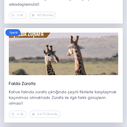
arkadaşlarınızla1
2 dk.
40 Okundu
İçerik
Falda Zürafa
Kahve falında zürafa çıktığında çeşitli fikirlerle karşılaşmak
kaçınılmaz olmaktadır. Zürafa ile ilgili farklı görüşlerin
olması1
4 dk.
4473 Okundu