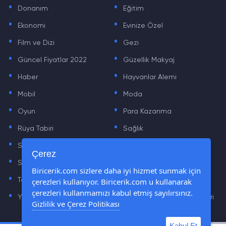
.
.
Donanım
Eğitim
.
.
Ekonomi
Evinize Özel
.
.
Film ve Dizi
Gezi
.
.
Güncel Fiyatlar 2022
Güzellik Makyaj
.
.
Haber
Hayvanlar Alemi
.
.
Mobil
Moda
.
.
Oyun
Para Kazanma
.
.
Rüya Tabiri
Sağlık
.
.
Sinema
Sosyal Medya Haberleri
.
.
Çerez
Sözler
Tarih
.
.
Biricerik.com sizlere daha iyi hizmet sunmak için
çerezleri kullanıyor. Biricerik.com u kullanarak
Teknoloji Haberleri
Yaşam
.
.
çerezleri kullanmamızı kabul etmiş sayılırsınız.
Yazılım Haberleri
Yiyecek Önerileri ve Tarifleri
Gizlilik ve Çerez Politikası
Kabul Et