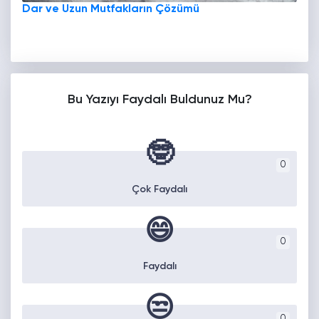
Dar ve Uzun Mutfakların Çözümü
Bu Yazıyı Faydalı Buldunuz Mu?
🤓
0
Çok Faydalı
😄
0
Faydalı
😒
0