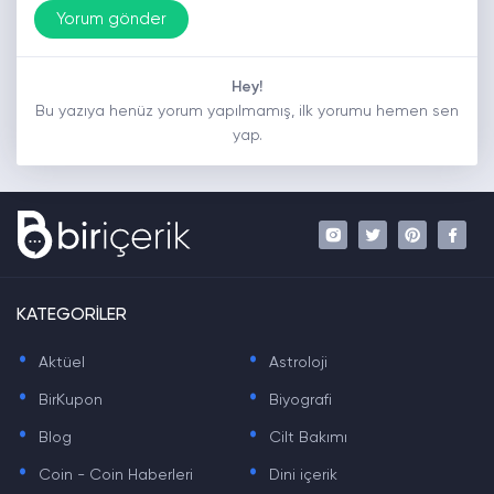
Hey!
Bu yazıya henüz yorum yapılmamış, ilk yorumu hemen sen
yap.
KATEGORİLER
.
.
Aktüel
Astroloji
.
.
BirKupon
Biyografi
.
.
Blog
Cilt Bakımı
.
.
Coin - Coin Haberleri
Dini içerik