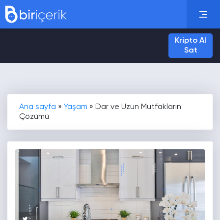
Kripto Al
Sat
Ana sayfa
»
Yaşam
»
Dar ve Uzun Mutfakların
Çözümü