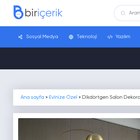
Sosyal Medya
Teknoloji
Yazılım
Ana sayfa
»
Evinize Özel
»
Dikdörtgen Salon Dekora