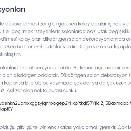
yonları
de dekore etmesi zor gibi görünen kolay odalar içinde yer
akitler geçirmek isteyenlerin salonlarda bazı ufak değişiklikl
ilmesi kolay olan dikdörtgen salon dekorasyonlarında ar
z gereken bazı önemli adımlar vardır. Doğru ve dikkatli yapıl
nlaştırır.
nlardan bahsediyoruz tabiki. Bir kenarı aşırı kısa bir kenar
 olan dikdörgen odalardır. Dikdörtgen salon dekorasyon fik
ları kapansa bile biz bu yazımızda çok dar ya da çok uzun 
uz. Asıl zor olan nokta burası çünkü.
olduğu gibi güzel bir renk skalası yakalamak gerekir. Çok 