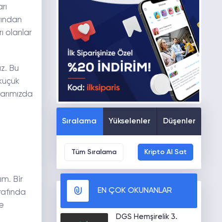
rı
rından
ı olanlar
z. Bu
 küçük
larımızda
Sıralama
Yükselenler
Düşenler
Tüm Sıralama
Kripto Al Sat
ım. Bir
EN ÇOK OKUNANLAR
trafında
ne
DGS Hemşirelik 3.