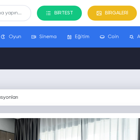
BİRTEST
BİRGALERİ
Oyun
Sinema
Eğitim
Coin
A
syonları