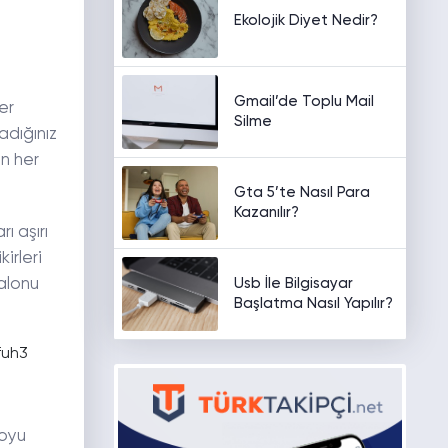
Ekolojik Diyet Nedir?
Gmail’de Toplu Mail
er
Silme
adığınız
an her
Gta 5’te Nasıl Para
Kazanılır?
ı aşırı
irleri
Usb İle Bilgisayar
salonu
Başlatma Nasıl Yapılır?
koyu