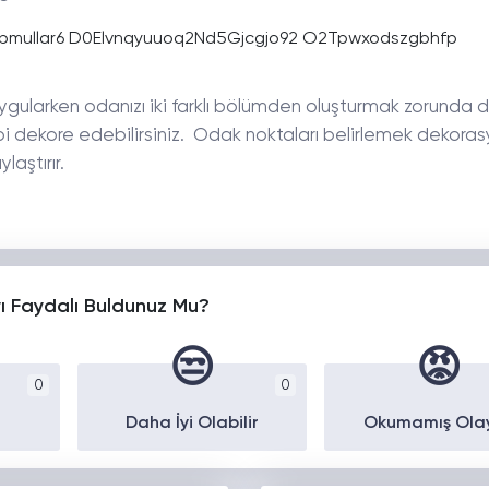
ygularken odanızı iki farklı bölümden oluşturmak zorunda de
gibi dekore edebilirsiniz. Odak noktaları belirlemek dekora
laştırır.
yı Faydalı Buldunuz Mu?
😒
😡
0
0
Daha İyi Olabilir
Okumamış Ola