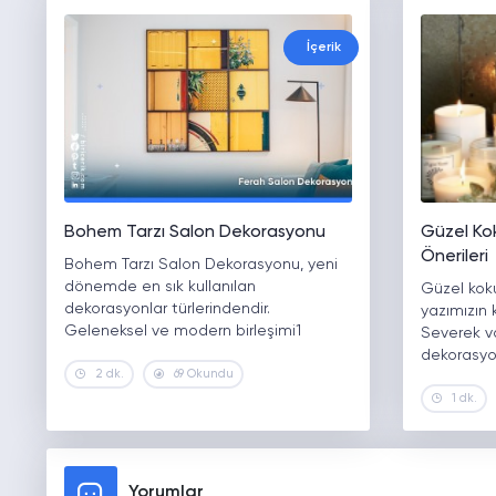
İçerik
Bohem Tarzı Salon Dekorasyonu
Güzel Ko
Önerileri
Bohem Tarzı Salon Dekorasyonu, yeni
dönemde en sık kullanılan
Güzel koku
dekorasyonlar türlerindendir.
yazımızın 
Geleneksel ve modern birleşimi1
Severek va
dekorasyon
2 dk.
69 Okundu
1 dk.
Yorumlar