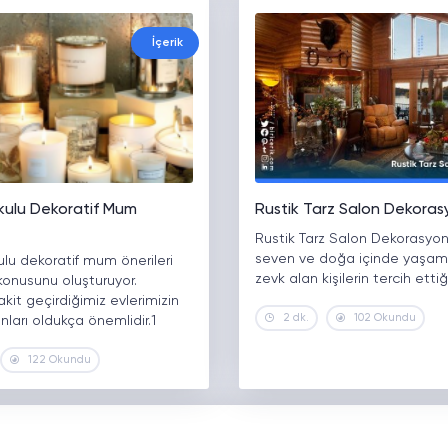
İçerik
kulu Dekoratif Mum
Rustik Tarz Salon Dekora
Rustik Tarz Salon Dekorasyon
seven ve doğa içinde yaşa
lu dekoratif mum önerileri
zevk alan kişilerin tercih ettiğ
konusunu oluşturuyor.
kit geçirdiğimiz evlerimizin
2 dk.
102 Okundu
ları oldukça önemlidir.1
122 Okundu