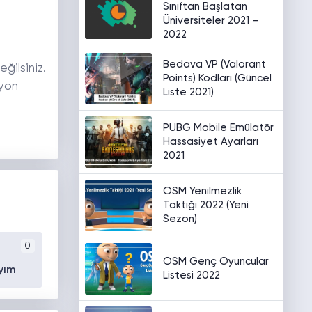
Sınıftan Başlatan
Üniversiteler 2021 –
2022
Bedava VP (Valorant
ğilsiniz.
Points) Kodları (Güncel
syon
Liste 2021)
PUBG Mobile Emülatör
Hassasiyet Ayarları
2021
OSM Yenilmezlik
Taktiği 2022 (Yeni
Sezon)
0
OSM Genç Oyuncular
yım
Listesi 2022