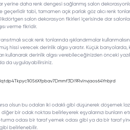
nlar yerine daha renk dengesi sağlanmış salon dekorasyonla
 geçerlidir tabi, tamamen açık parlak göz alıcı renk tonla
kdörtgen salon dekorasyon fikirleri içerisinde dar salonlar
ısı verme fikridir.
ıtmalı sıcak renk tonlarında ışıklandırmalar kullanmalısını
 hissi verecek derinlik algısı yaratır. Küçük banyolarda,
ı kullanarak derinlik algısı verebileceğinizden önceki yazı
a da uygulayabilirsiniz.
lursa olsun bu odaları iki odaklı gibi düşünerek döşemek laz
 diğer bir odak noktası belirleyerek eşyalarınızı bunların e
 oturma odası bir taraf yemek odası gibi ya da bir taraf yi
bi belirlenebilir.