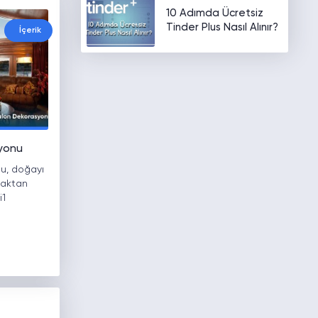
10 Adımda Ücretsiz
Tinder Plus Nasıl Alınır?
İçerik
syonu
u, doğayı
maktan
i1