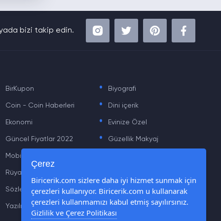
ada bizi takip edin.
.
.
BirKupon
Biyografi
.
.
Coin - Coin Haberleri
Dini içerik
.
.
Ekonomi
Evinize Özel
.
.
Güncel Fiyatlar 2022
Güzellik Makyaj
.
.
Mobil
Moda
.
.
Çerez
Rüya Tabiri
Sağlık
.
.
Biricerik.com sizlere daha iyi hizmet sunmak için
çerezleri kullanıyor. Biricerik.com u kullanarak
Sözler
Tarih
.
.
çerezleri kullanmamızı kabul etmiş sayılırsınız.
Yazılım Haberleri
Yiyecek Önerileri ve Tarifleri
Gizlilik ve Çerez Politikası