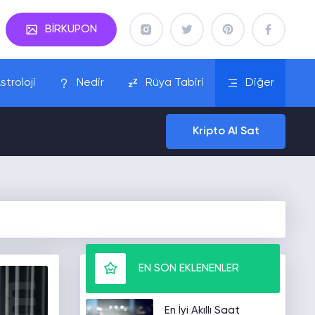
BİRKUPON
stroloji
Nedir
Rüya Tabiri
Diğer
Kripto Al Sat
EN SON EKLENENLER
En İyi Akıllı Saat