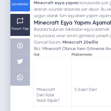
Minecraft
eşya yapımı
konusunda çok gen
İçindekiler
aranan oyunlar arasında yer alıyor. Bu s
uygun olarak tüm eşyaların yapım aşamala
Minecraft Eşya Yapımı Aşamal
Yorum Yap
Burada bulunan tablodan eşya aramak iç
istiyorsanız onun ismini girmeniz yeterli o
Güncel Sürüm:
Minecraft 20w51a
Bkz:
Minecraft Ölünce İtem Gitmeme Ko
Adı
Malzemeler
Minecraft
5 Adet Deri
Deri Kask
Nasıl Yapılır?