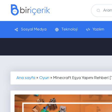
Sosyal Medya
Teknoloji
Yazılım
Ana sayfa
»
Oyun
»
Minecraft Eşya Yapımı Rehberi [