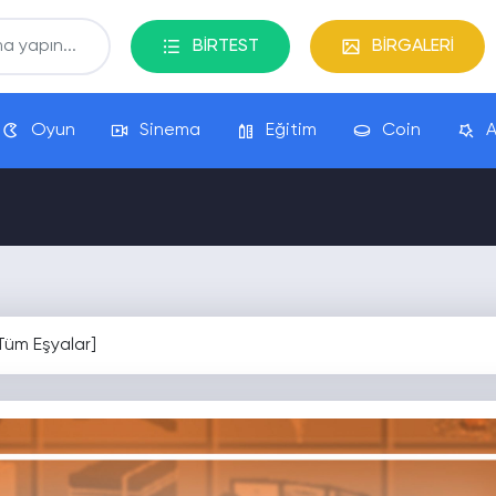
BİRTEST
BİRGALERİ
Oyun
Sinema
Eğitim
Coin
A
Tüm Eşyalar]