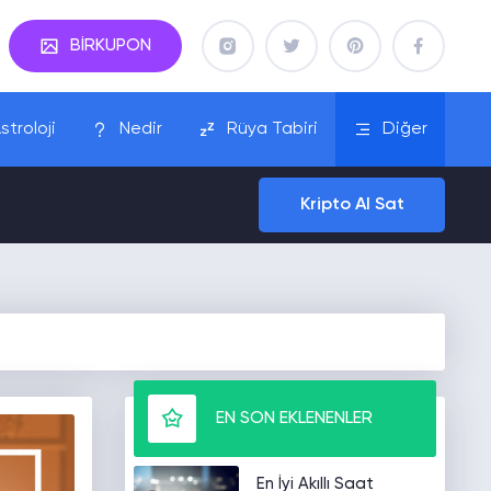
BİRKUPON
stroloji
Nedir
Rüya Tabiri
Diğer
Kripto Al Sat
EN SON EKLENENLER
En İyi Akıllı Saat