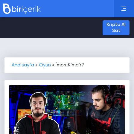
Kripto Al
Sat
Ana sayfa
»
Oyun
»
İmorr Kimdir?