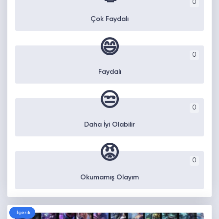
0
Çok Faydalı
😄
0
Faydalı
😒
0
Daha İyi Olabilir
😡
0
Okumamış Olayım
İçerik