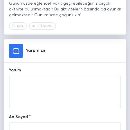
Günümüzde eğlenceli vakit geçirebileceğimiz birçok
aktivite bulunmaktadır. Bu aktivitelerin başında da oyunlar
gelmektedir. Günümüzde çoğunlukla1
6 dk.
21 Okundu
Yorumlar
Yorum
*
Ad Soyad