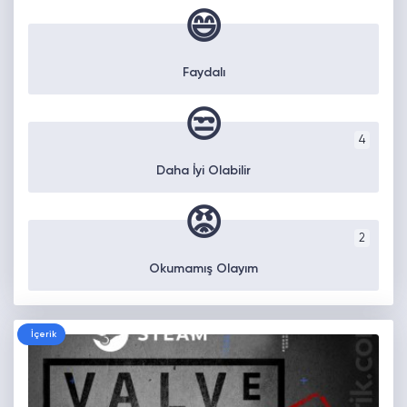
😄
Faydalı
😒
4
Daha İyi Olabilir
😡
2
Okumamış Olayım
İçerik