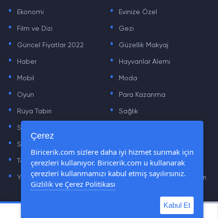
.
.
Ekonomi
Evinize Özel
.
.
Film ve Dizi
Gezi
.
.
Güncel Fiyatlar 2022
Güzellik Makyaj
.
.
Haber
Hayvanlar Alemi
.
.
Mobil
Moda
.
.
Oyun
Para Kazanma
.
.
Rüya Tabiri
Sağlık
.
.
Sinema
Sosyal Medya Haberleri
.
.
Çerez
Sözler
Tarih
.
.
Biricerik.com sizlere daha iyi hizmet sunmak için
çerezleri kullanıyor. Biricerik.com u kullanarak
Teknoloji Haberleri
Yaşam
.
.
çerezleri kullanmamızı kabul etmiş sayılırsınız.
Yazılım Haberleri
Yiyecek Önerileri ve Tarifleri
Gizlilik ve Çerez Politikası
Kabul Et
© Tüm Hakları Saklıdır © 2019 - 2021 biricerik.com