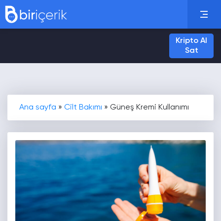
Kripto Al
Sat
Ana sayfa
»
Cilt Bakımı
»
Güneş Kremi Kullanımı