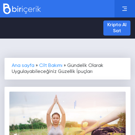
Kripto Al
Sat
Ana sayfa
»
Cilt Bakımı
»
Gündelik Olarak
Uygulayabileceğiniz Güzellik İpuçları