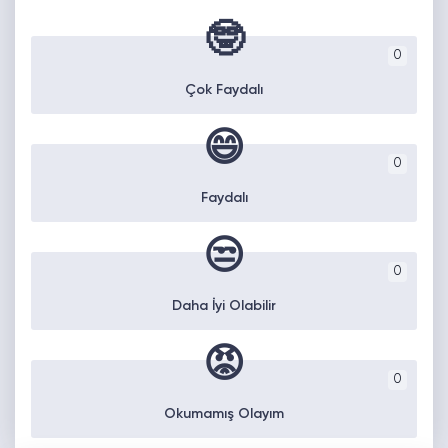
🤓
0
Çok Faydalı
😄
0
Faydalı
😒
0
Daha İyi Olabilir
😡
0
Okumamış Olayım