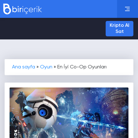
Kripto Al
Sat
Ana sayfa
»
Oyun
»
En İyi Co-Op Oyunları