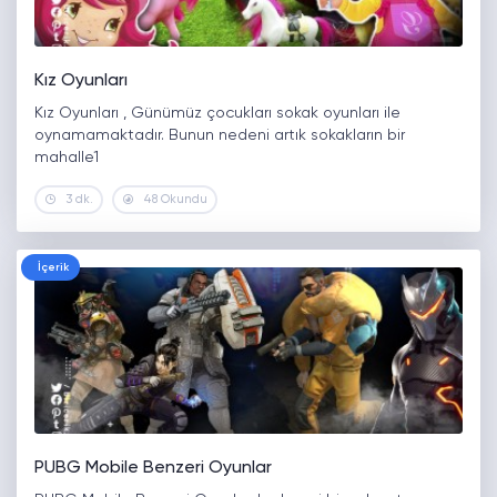
Kız Oyunları
Kız Oyunları , Günümüz çocukları sokak oyunları ile
oynamamaktadır. Bunun nedeni artık sokakların bir
mahalle1
3 dk.
48 Okundu
İçerik
PUBG Mobile Benzeri Oyunlar