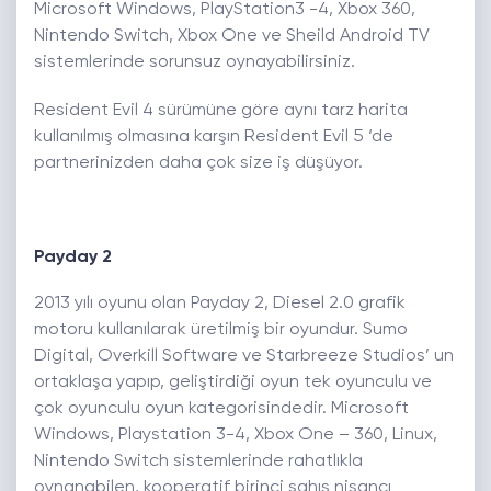
Microsoft Windows, PlayStation3 -4, Xbox 360,
Nintendo Switch, Xbox One ve Sheild Android TV
sistemlerinde sorunsuz oynayabilirsiniz.
Resident Evil 4 sürümüne göre aynı tarz harita
kullanılmış olmasına karşın Resident Evil 5 ‘de
partnerinizden daha çok size iş düşüyor.
Payday 2
2013 yılı oyunu olan Payday 2, Diesel 2.0 grafik
motoru kullanılarak üretilmiş bir oyundur. Sumo
Digital, Overkill Software ve Starbreeze Studios’ un
ortaklaşa yapıp, geliştirdiği oyun tek oyunculu ve
çok oyunculu oyun kategorisindedir. Microsoft
Windows, Playstation 3-4, Xbox One – 360, Linux,
Nintendo Switch sistemlerinde rahatlıkla
oynanabilen, kooperatif birinci şahıs nişancı