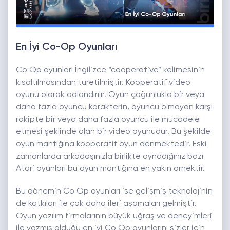
En İyi Co-Op Oyunları
Co Op oyunları İngilizce “cooperative” kelimesinin
kısaltılmasından türetilmiştir. Kooperatif video
oyunu olarak adlandırılır. Oyun çoğunlukla bir veya
daha fazla oyuncu karakterin, oyuncu olmayan karşı
rakipte bir veya daha fazla oyuncu ile mücadele
etmesi şeklinde olan bir video oyunudur. Bu şekilde
oyun mantığına kooperatif oyun denmektedir. Eski
zamanlarda arkadaşınızla birlikte oynadığınız bazı
Atari oyunları bu oyun mantığına en yakın örnektir.
Bu dönemin Co Op oyunları ise gelişmiş teknolojinin
de katkıları ile çok daha ileri aşamaları gelmiştir.
Oyun yazılım firmalarının büyük uğraş ve deneyimleri
ile yazmış olduğu en iyi Co Op oyunlarını sizler için