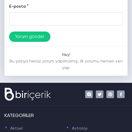
*
E-posta
Hey!
Bu yazıya henüz yorum yapılmamış, ilk yorumu hemen sen
yap.
KATEGORİLER
.
.
Aktüel
Astroloji