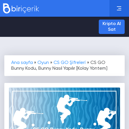
Kripto Al
Sat
Ana sayfa
»
Oyun
»
CS GO Şifreleri
»
CS GO
Bunny Kodu, Bunny Nasıl Yapılır [Kolay Yöntem]