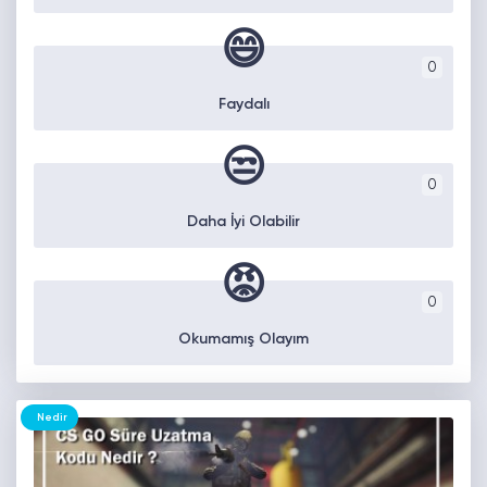
😄
0
Faydalı
😒
0
Daha İyi Olabilir
😡
0
Okumamış Olayım
Nedir