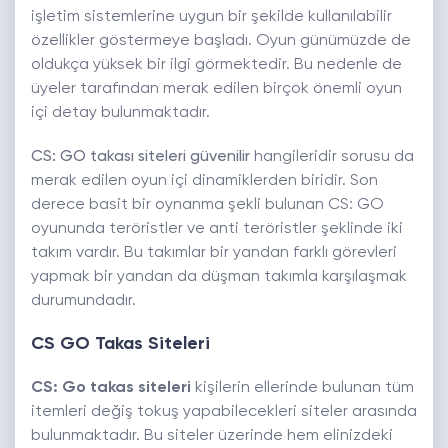
işletim sistemlerine uygun bir şekilde kullanılabilir
özellikler göstermeye başladı. Oyun günümüzde de
oldukça yüksek bir ilgi görmektedir. Bu nedenle de
üyeler tarafından merak edilen birçok önemli oyun
içi detay bulunmaktadır.
CS: GO takası siteleri güvenilir
hangileridir sorusu da
merak edilen oyun içi dinamiklerden biridir. Son
derece basit bir oynanma şekli bulunan CS: GO
oyununda teröristler ve anti teröristler şeklinde iki
takım vardır. Bu takımlar bir yandan farklı görevleri
yapmak bir yandan da düşman takımla karşılaşmak
durumundadır.
CS GO Takas Siteleri
CS: Go takas siteleri
kişilerin ellerinde bulunan tüm
itemleri değiş tokuş yapabilecekleri siteler arasında
bulunmaktadır. Bu siteler üzerinde hem elinizdeki