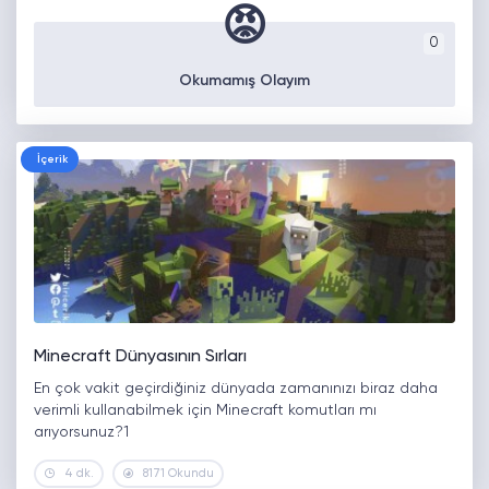
😡
0
Okumamış Olayım
İçerik
Minecraft Dünyasının Sırları
En çok vakit geçirdiğiniz dünyada zamanınızı biraz daha
verimli kullanabilmek için Minecraft komutları mı
arıyorsunuz?1
4 dk.
8171 Okundu