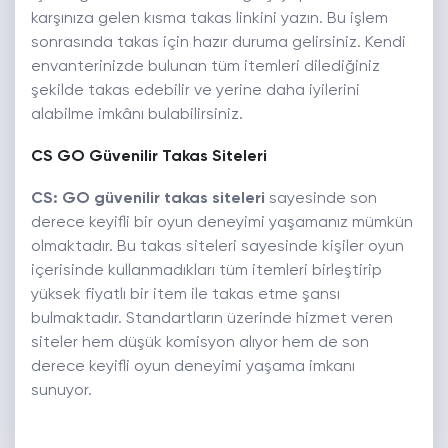
karşınıza gelen kısma takas linkini yazın. Bu işlem
sonrasında takas için hazır duruma gelirsiniz. Kendi
envanterinizde bulunan tüm itemleri dilediğiniz
şekilde takas edebilir ve yerine daha iyilerini
alabilme imkânı bulabilirsiniz.
CS GO Güvenilir Takas Siteleri
CS: GO güvenilir takas siteleri
sayesinde son
derece keyifli bir oyun deneyimi yaşamanız mümkün
olmaktadır. Bu takas siteleri sayesinde kişiler oyun
içerisinde kullanmadıkları tüm itemleri birleştirip
yüksek fiyatlı bir item ile takas etme şansı
bulmaktadır. Standartların üzerinde hizmet veren
siteler hem düşük komisyon alıyor hem de son
derece keyifli oyun deneyimi yaşama imkanı
sunuyor.