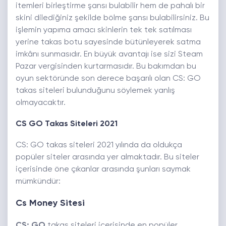
itemleri birleştirme şansı bulabilir hem de pahalı bir
skini dilediğiniz şekilde bölme şansı bulabilirsiniz. Bu
işlemin yapıma amacı skinlerin tek tek satılması
yerine takas botu sayesinde bütünleyerek satma
imkânı sunmasıdır. En büyük avantajı ise sizi Steam
Pazar vergisinden kurtarmasıdır. Bu bakımdan bu
oyun sektöründe son derece başarılı olan CS: GO
takas siteleri bulunduğunu söylemek yanlış
olmayacaktır.
CS GO Takas Siteleri 2021
CS: GO takas siteleri 2021 yılında da oldukça
popüler siteler arasında yer almaktadır. Bu siteler
içerisinde öne çıkanlar arasında şunları saymak
mümkündür:
Cs Money Sitesi
CS: GO
takas siteleri içerisinde en popüler