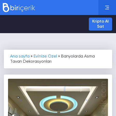
Kripto Al
Sat
Ana sayfa
»
Evinize Özel
»
Banyolarda Asma
Tavan Dekorasyonları