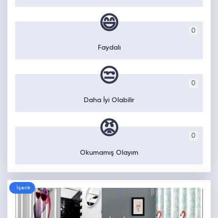
😄
0
Faydalı
😒
0
Daha İyi Olabilir
😡
0
Okumamış Olayım
İçerik