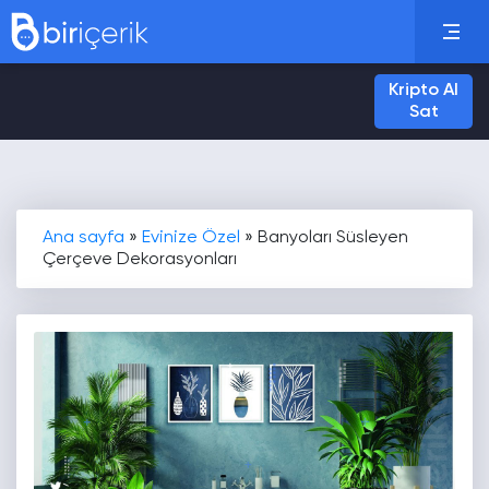
Kripto Al
Sat
Ana sayfa
»
Evinize Özel
»
Banyoları Süsleyen
Çerçeve Dekorasyonları