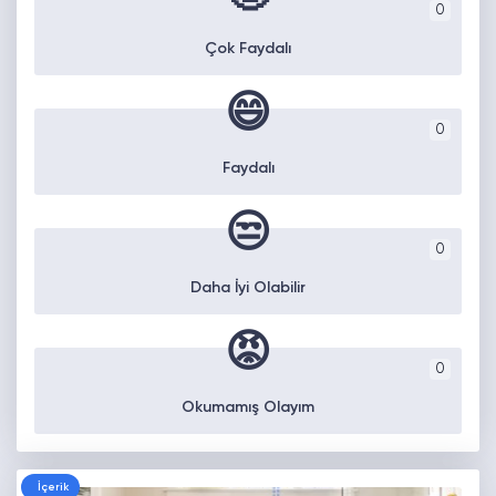
0
Çok Faydalı
😄
0
Faydalı
😒
0
Daha İyi Olabilir
😡
0
Okumamış Olayım
İçerik