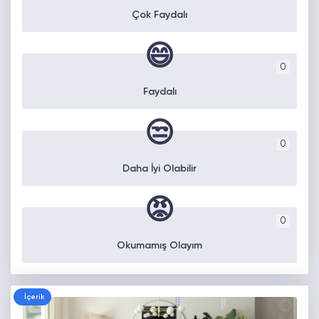
Çok Faydalı
😄
0
Faydalı
😒
0
Daha İyi Olabilir
😡
0
Okumamış Olayım
İçerik