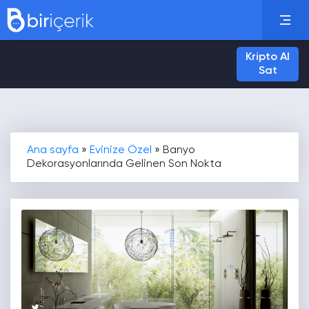
Kripto Al
Sat
Ana sayfa
»
Evinize Özel
»
Banyo
Dekorasyonlarında Gelinen Son Nokta