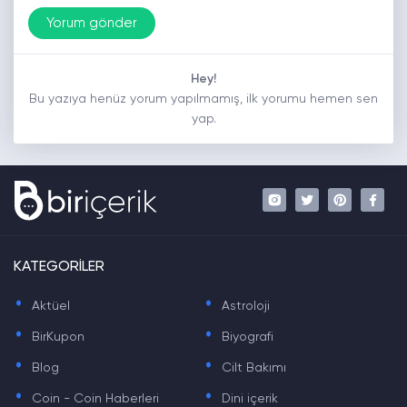
Hey!
Bu yazıya henüz yorum yapılmamış, ilk yorumu hemen sen
yap.
KATEGORİLER
.
.
Aktüel
Astroloji
.
.
BirKupon
Biyografi
.
.
Blog
Cilt Bakımı
.
.
Coin - Coin Haberleri
Dini içerik