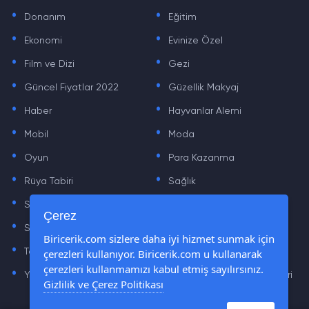
.
.
Donanım
Eğitim
.
.
Ekonomi
Evinize Özel
.
.
Film ve Dizi
Gezi
.
.
Güncel Fiyatlar 2022
Güzellik Makyaj
.
.
Haber
Hayvanlar Alemi
.
.
Mobil
Moda
.
.
Oyun
Para Kazanma
.
.
Rüya Tabiri
Sağlık
.
.
Sinema
Sosyal Medya Haberleri
.
.
Çerez
Sözler
Tarih
.
.
Biricerik.com sizlere daha iyi hizmet sunmak için
Teknoloji Haberleri
Yaşam
çerezleri kullanıyor. Biricerik.com u kullanarak
.
.
çerezleri kullanmamızı kabul etmiş sayılırsınız.
Yazılım Haberleri
Yiyecek Önerileri ve Tarifleri
Gizlilik ve Çerez Politikası