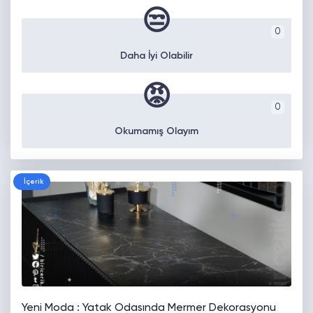
😒
0
Daha İyi Olabilir
😡
0
Okumamış Olayım
İçerik
Yeni Moda : Yatak Odasında Mermer Dekorasyonu