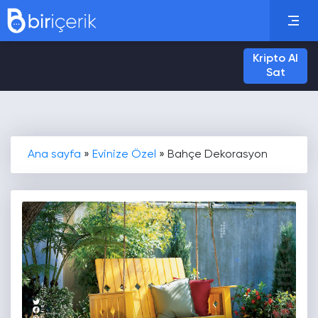
Kripto Al
Sat
Ana sayfa
»
Evinize Özel
»
Bahçe Dekorasyon