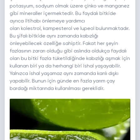
potasyum, sodyum olmak üzere çinko ve manganez
gibi mineraller içermektedir. Bu faydalı bitkide
ayrıca iltihabı önlemeye yardımcı
olan kolestrol, kampesterol ve lupeol bulunmaktadır.
Bu şifalı bitkide aynı zamanda kabızlığı
önleyebilecek özelliğe sahiptir. Fakat her şeyin
fazlasının zararı olduğu gibi aslında oldukça faydalı
olan bu bitki fazla tüketildiğinde kabızlığı aşmak için
kullanan biri ya da herhangi biri ishal yaşayabilir.
Yalnızca ishal yaşamaz aynı zamanda kanlı dışkı
yapabilir. Bunun için günde en fazla yarım çay
bardağı miktarında kullanılması gereklidir.