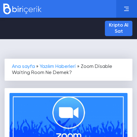
Kripto Al
Sat
Ana sayfa
»
Yazılım Haberleri
»
Zoom Disable
Waiting Room Ne Demek?