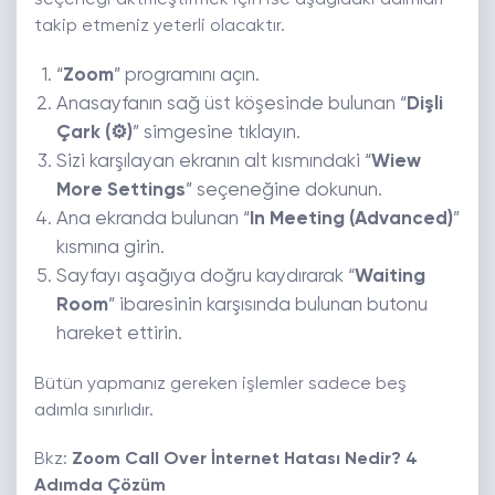
seçeneği aktifleştirmek için ise aşağıdaki adımları
takip etmeniz yeterli olacaktır.
“
Zoom
” programını açın.
Anasayfanın sağ üst köşesinde bulunan “
Dişli
Çark (⚙)
” simgesine tıklayın.
Sizi karşılayan ekranın alt kısmındaki “
Wiew
More Settings
” seçeneğine dokunun.
Ana ekranda bulunan “
In Meeting (Advanced)
”
kısmına girin.
Sayfayı aşağıya doğru kaydırarak “
Waiting
Room
” ibaresinin karşısında bulunan butonu
hareket ettirin.
Bütün yapmanız gereken işlemler sadece beş
adımla sınırlıdır.
Bkz:
Zoom Call Over İnternet Hatası Nedir? 4
Adımda Çözüm