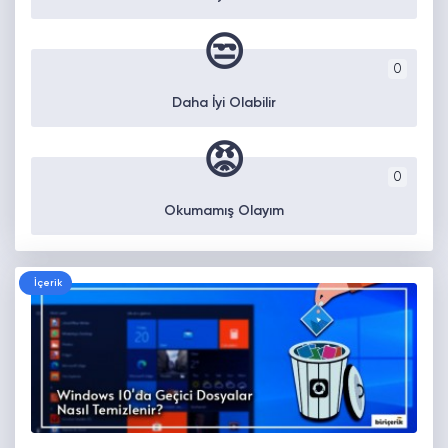
😒
0
Daha İyi Olabilir
😡
0
Okumamış Olayım
İçerik