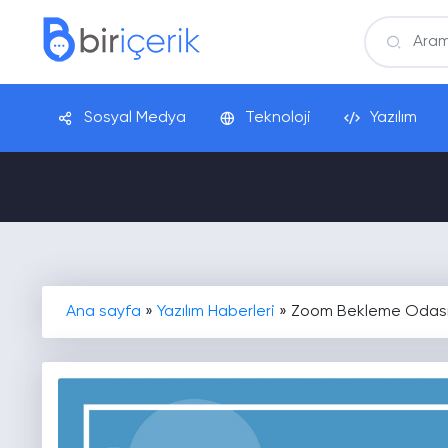
Sosyal Medya
Teknoloji
Yazılım
Ana sayfa
»
Yazılım Haberleri
»
Zoom Bekleme Odası N