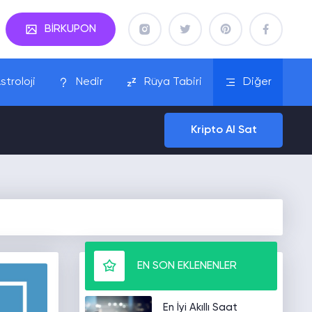
BİRKUPON
stroloji
Nedir
Rüya Tabiri
Diğer
Kripto Al Sat
EN SON EKLENENLER
En İyi Akıllı Saat