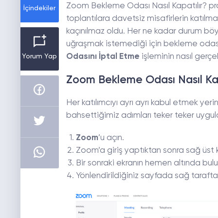
Zoom Bekleme Odası Nasıl Kapatılır? p
İçindekiler
toplantılara davetsiz misafirlerin katılm
kaçınılmaz oldu. Her ne kadar durum böyl
uğraşmak istemediği için bekleme odası ö
Odasını İptal Etme
işleminin nasıl gerçe
Yorum Yap
Zoom Bekleme Odası Nasıl Kap
Her katılımcıyı ayrı ayrı kabul etmek yeri
bahsettiğimiz adımları teker teker uygula
Zoom
’u açın.
Zoom’a giriş yaptıktan sonra sağ üst 
Bir sonraki ekranın hemen altında bul
Yönlendirildiğiniz sayfada sağ tarafta