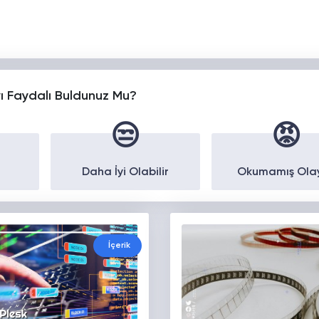
yı Faydalı Buldunuz Mu?
😒
😡
Daha İyi Olabilir
Okumamış Ola
İçerik