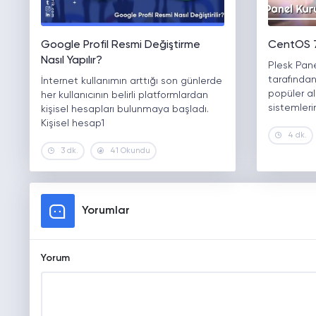
Google Profil Resmi Değiştirme
CentOS 7
Nasıl Yapılır?
Plesk Pane
tarafından
İnternet kullanımın arttığı son günlerde
popüler a
her kullanıcının belirli platformlardan
sistemler
kişisel hesapları bulunmaya başladı.
Kişisel hesap1
4 dk.
3 dk.
41 Okundu
Yorumlar
Yorum