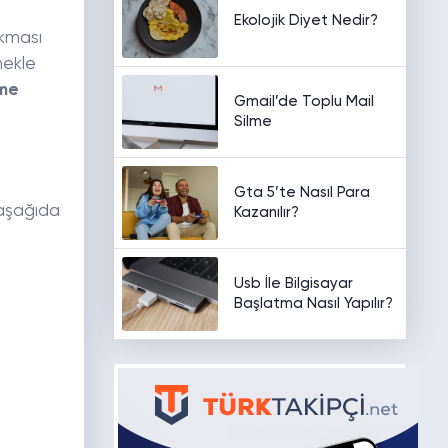
Ekolojik Diyet Nedir?
ıkması
mekle
me
Gmail’de Toplu Mail
Silme
Gta 5’te Nasıl Para
z aşağıda
Kazanılır?
Usb İle Bilgisayar
Başlatma Nasıl Yapılır?