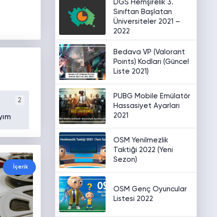
DGS Hemşirelik 3.
Sınıftan Başlatan
Üniversiteler 2021 –
2022
Bedava VP (Valorant
Points) Kodları (Güncel
Liste 2021)
PUBG Mobile Emülatör
2
Hassasiyet Ayarları
2021
yım
OSM Yenilmezlik
Taktiği 2022 (Yeni
Sezon)
İçerik
OSM Genç Oyuncular
Listesi 2022