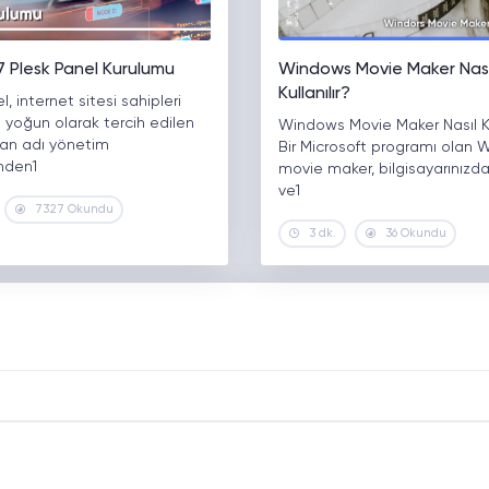
 Plesk Panel Kurulumu
Windows Movie Maker Nası
Kullanılır?
l, internet sitesi sahipleri
 yoğun olarak tercih edilen
Windows Movie Maker Nasıl Kul
lan adı yönetim
Bir Microsoft programı olan
inden1
movie maker, bilgisayarınızda
ve1
7327 Okundu
3 dk.
36 Okundu