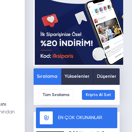
Sıralama
Yükselenler
Düşenler
Tüm Sıralama
Kripto Al Sat
ını
smından
EN ÇOK OKUNANLAR