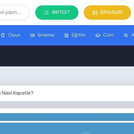
BİRTEST
BİRGALERİ
Oyun
Sinema
Eğitim
Coin
A
asıl Kapatılır?