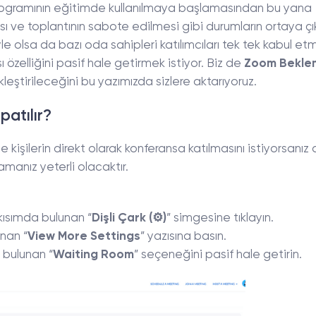
rogramının eğitimde kullanılmaya başlamasından bu yana
ası ve toplantının sabote edilmesi gibi durumların ortaya ç
e olsa da bazı oda sahipleri katılımcıları tek tek kabul et
zelliğini pasif hale getirmek istiyor. Biz de
Zoom Bekle
kleştirileceğini bu yazımızda sizlere aktarıyoruz.
atılır?
ne kişilerin direkt olarak konferansa katılmasını istiyorsanı
manız yeterli olacaktır.
kısımda bulunan “
Dişli Çark (⚙)
” simgesine tıklayın.
unan “
View More Settings
” yazısına basın.
 bulunan “
Waiting Room
” seçeneğini pasif hale getirin.