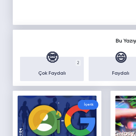
Bu Yazı
🤓
😄
2
Çok Faydalı
Faydalı
İçerik