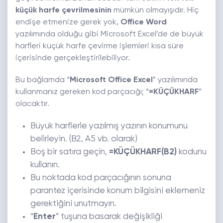
küçük harfe çevrilmesinin
mümkün olmayışıdır. Hiç
endişe etmenize gerek yok,
Office Word
yazılımında olduğu gibi Microsoft Excel’de de büyük
harfleri küçük harfe çevirme işlemleri kısa süre
içerisinde gerçekleştirilebiliyor.
Bu bağlamda “
Microsoft Office Excel
” yazılımında
kullanmanız gereken kod parçacığı; “
=KÜÇÜKHARF
”
olacaktır.
Büyük harflerle yazılmış yazının konumunu
belirleyin. (B2, A5 vb. olarak)
Boş bir satıra geçin,
=KÜÇÜKHARF(B2)
kodunu
kullanın.
Bu noktada kod parçacığının sonuna
parantez içerisinde konum bilgisini eklemeniz
gerektiğini unutmayın.
“
Enter
” tuşuna basarak değişikliği