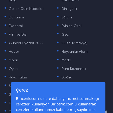
Blog
Cilt Bakımı
.
.
Coin - Coin Haberleri
Dini içerik
.
.
Donanım
Eğitim
.
.
Ekonomi
Evinize Özel
.
.
Film ve Dizi
Gezi
.
.
Güncel Fiyatlar 2022
Güzellik Makyaj
.
.
Haber
Hayvanlar Alemi
.
.
Mobil
Moda
.
.
Oyun
Para Kazanma
.
.
Rüya Tabiri
Sağlık
.
.
Sinema
Sosyal Medya Haberleri
.
.
Çerez
Sözler
Tarih
.
.
Biricerik.com sizlere daha iyi hizmet sunmak için
çerezleri kullanıyor. Biricerik.com u kullanarak
Teknoloji Haberleri
Yaşam
.
.
çerezleri kullanmamızı kabul etmiş sayılırsınız.
Yazılım Haberleri
Yiyecek Önerileri ve Tarifleri