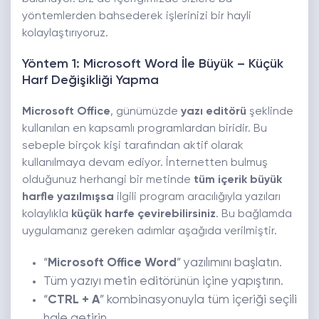
yöntemlerden bahsederek işlerinizi bir hayli
kolaylaştırıyoruz.
Yöntem 1: Microsoft Word İle Büyük – Küçük
Harf Değişikliği Yapma
Microsoft Office
, günümüzde
yazı editörü
şeklinde
kullanılan en kapsamlı programlardan biridir. Bu
sebeple birçok kişi tarafından aktif olarak
kullanılmaya devam ediyor. İnternetten bulmuş
olduğunuz herhangi bir metinde
tüm içerik büyük
harfle yazılmışsa
ilgili program aracılığıyla yazıları
kolaylıkla
küçük harfe çevirebilirsiniz
. Bu bağlamda
uygulamanız gereken adımlar aşağıda verilmiştir.
“
Microsoft Office Word
” yazılımını başlatın.
Tüm yazıyı metin editörünün içine yapıştırın.
“
CTRL + A
” kombinasyonuyla tüm içeriği seçili
hale getirin.