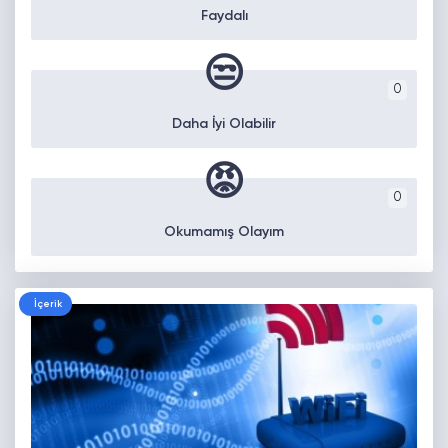
Faydalı
😒
0
Daha İyi Olabilir
😡
0
Okumamış Olayım
İçerik