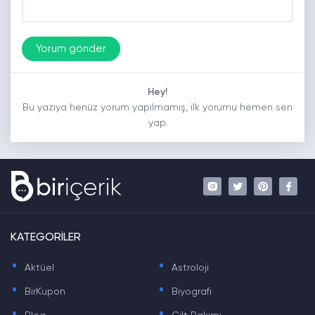
Hey!
Bu yazıya henüz yorum yapılmamış, ilk yorumu hemen sen
yap.
KATEGORİLER
.
.
Aktüel
Astroloji
.
.
BirKupon
Biyografi
.
.