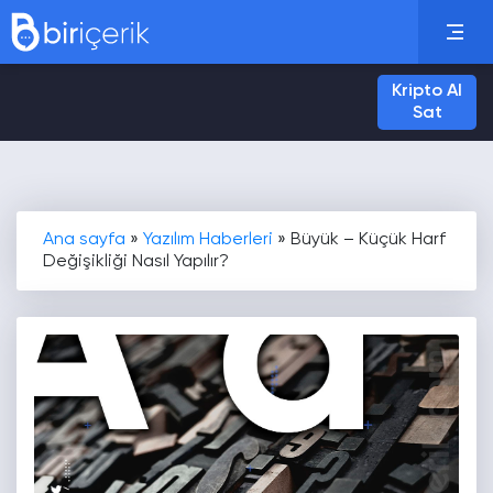
Kripto Al
Sat
Ana sayfa
»
Yazılım Haberleri
»
Büyük – Küçük Harf
Değişikliği Nasıl Yapılır?